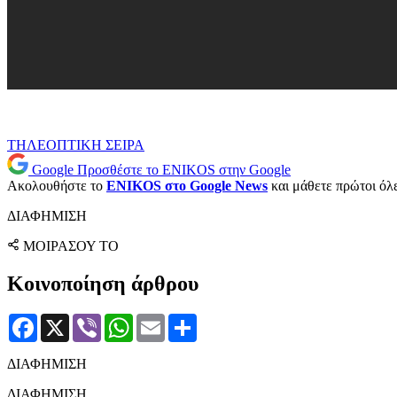
ΤΗΛΕΟΠΤΙΚΗ ΣΕΙΡΑ
Google
Προσθέστε το ENIKOS στην Google
Ακολουθήστε το
ENIKOS στο Google News
και μάθετε πρώτοι όλες
ΔΙΑΦΗΜΙΣΗ
ΜΟΙΡΑΣΟΥ ΤΟ
Κοινοποίηση άρθρου
Facebook
X
Viber
WhatsApp
Email
Μοιραστείτε
ΔΙΑΦΗΜΙΣΗ
ΔΙΑΦΗΜΙΣΗ