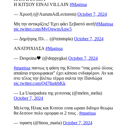
Η ΚΙΤΣΟΥ ΕΙΝΑΙ VILLAIN
#Magissa
— Χρυσή (@AurumAdLectorem)
October 7, 2024
Μη την αντικρίζεις! Έχει φάει Σεβαστό αυτή!
#Magissa
pic.twitter.com/MvOgwmAqw5
— Δημήτρης Πλ… (@tzimispla)
October 7, 2024
ΑΝΑΤΡΙΧΙΑΣΑ
#Magissa
— Despoina🖤 (@deppygka)
October 7, 2024
#magissa
παντως η φάση της Κίτσου “σας μισώ όλους
απαίσια στρουμφακια” έχει κάποιο ενδιαφέρον. Αν και
στο τέλος την βλέπω τέρμα σαλτα την Πανδώρα
pic.twitter.com/Qd78a4rbKk
— La Usurpadora της γειτονιας (@melen_melia)
October 7, 2024
Μελετης Ηλιας και Κιτσου ειναι ωραιο διδυμο θεωρω
θα δεσουν πολυ ομορφα οι 2 τους .
#magissa
— τιφαση (@linou_maria)
October 7, 2024