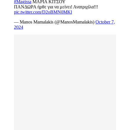
#Magissa
ΜΑΡΙΑ ΚΙΤΣΟΥ
ΠΑΝΔΩΡΑ ήρθε για να μείνει! Ανατριχίλα!!!
pic.twitter.com/D2oBMN0MKl
— Manos Mamalakis (@ManosMamalakis)
October 7,
2024