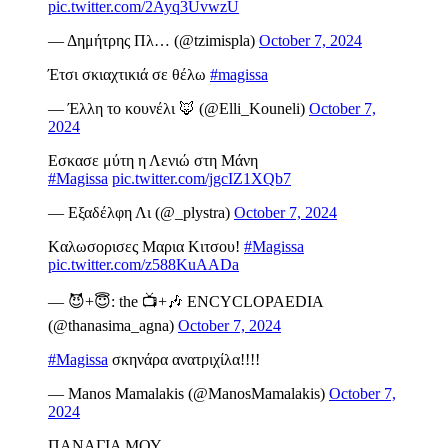
pic.twitter.com/2Ayq3UvwzU
— Δημήτρης Πλ… (@tzimispla)
October 7, 2024
Έτσι σκιαχτικιά σε θέλω
#magissa
— Έλλη το κουνέλι 🦊 (@Elli_Kouneli)
October 7,
2024
Εσκασε μύτη η Λενιώ στη Μάνη
#Magissa
pic.twitter.com/jgcIZ1XQb7
— Εξαδέλφη Λι (@_plystra)
October 7, 2024
Kαλωσορισες Μαρια Κιτσου!
#Magissa
pic.twitter.com/z588KuAADa
— 😈+😇: the 📺+🎶 ENCYCLOPAEDIA
(@thanasima_agna)
October 7, 2024
#Magissa
σκηνάρα ανατριχίλα!!!!
— Manos Mamalakis (@ManosMamalakis)
October 7,
2024
ΠΑΝΑΓΙΑ ΜΟΥ