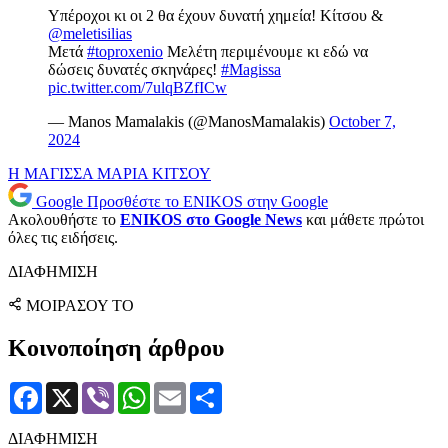
Υπέροχοι κι οι 2 θα έχουν δυνατή χημεία! Κίτσου &
@meletisilias
Μετά
#toproxenio
Μελέτη περιμένουμε κι εδώ να
δώσεις δυνατές σκηνάρες!
#Magissa
pic.twitter.com/7ulqBZfICw
— Manos Mamalakis (@ManosMamalakis)
October 7,
2024
Η ΜΑΓΙΣΣΑ
ΜΑΡΙΑ ΚΙΤΣΟΥ
Google
Προσθέστε το ENIKOS στην Google
Ακολουθήστε το
ENIKOS στο Google News
και μάθετε πρώτοι
όλες τις ειδήσεις.
ΔΙΑΦΗΜΙΣΗ
ΜΟΙΡΑΣΟΥ ΤΟ
Κοινοποίηση άρθρου
Facebook
X
Viber
WhatsApp
Email
Μοιραστείτε
ΔΙΑΦΗΜΙΣΗ