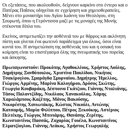
Οι εξετάσεις, που ακολουθούν, δείχνουν καρκίνο στο έντερο και ο
Πατέρας Παΐσιος
οδηγείται σε εγχείρηση και χημειοθεραπείες.
Μένει στο μοναστήρι του Αγίου Ιωάννη του Θεολόγου, στη
Σουρωτή, όπου η Γερόντισσα μαζί με τις μοναχές της Μονής
στέκονται δίπλα του.
Εκείνος, αντιμετωπίζει την ασθένειά του με θάρρος και ακλόνητη
πίστη και γίνεται ένα φωτεινό παράδειγμα για όλους, όσοι είναι
κοντά του. Η αντιμετώπιση της ασθένειάς του και η οσιακή του
κοίμηση είναι το επιστέγασμα όλης της πνευματικής του πορείας
και άσκησης.
Πρωταγωνιστούν: Προκόπης Αγαθοκλέους, Χρήστος Λούλης,
Δημήτρης Ξανθόπουλος, Χριστίνα Παυλίδου, Νικήτας
Τσακίρογλου, Σμαράγδα Σμυρναίου, Δημήτρης Ήμελλος,
Γιώργος Αρμένης, Μαρίνα Καλογήρου, Δρόσος Σκώτης,
Γεωργία Κουβαράκη, Δέσποινα Γκάτζιου, Γιάννης Νταλιάνης,
Τάσος Παλαντζίδης, Νικόλαος Χανακούλας,
Χάρης
Χαραλάμπους
-Καζέπης, Μάνος Βακούσης,
Νικορέστης Χανιωτάκης, Κώστας Νικούλι, Αντώνης
Κατσαρής, Μαρία Φιλίππου, Πέτρος Ξεκούκης, Αστέριος
Πελτέκης,
Γιώργος Μπινιάρης, Θανάσης Ζερίτης,
Κωνσταντίνος Πασσάς, Ζαχαρίας Γουέλα, Κωνσταντίνος
Ελματζίογλου, Γιάννης Λεάκος, Χρήστος Γεωργαλής