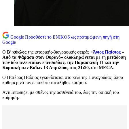
Google
Προσθέστε το ENIKOS ως προτιμώμενη πηγή στη
Google
Ο
Β’ κύκλος
της ιστορικής-βιογραφικής σειράς «
Άγιος Παΐσιος
–
Από τα Φάρασα στον Ουρανό»
ολοκληρώνεται
με τη
μετάδοση
των δύο τελευταίων επεισοδίων, την Παρασκευή 11 και την
Κυριακή των Βαΐων 13 Απριλίου,
στις
21:50,
στο
MEGA
.
Ο Πατέρας Παΐσιος εγκαθίσταται στο κελί της Παναγούδας, όπου
καθημερινά τον επισκέπτεται πλήθος κόσμου.
Αντιμετωπίζει με σθένος την ασθένειά του, έως την οσιακή του
κοίμηση.