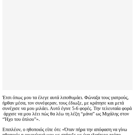
Έτσι όπως μου τα έλεγε αυτά λιποθυμάει. Φώναξα τους γιατρούς,
ήρθαν μέσα, τον συνέφεραν, τους έδιωξε, με κράτησε και μετά
συνέχισε να μου μιλάει. Αυτό έγινε 5-6 φορές. Την τελευταία φορά
άρχισε να μου λέει πώς θα λέω τη λέξη “μάνα” ως Μιχάλης στον
“Ήχο του όπλου”».
Επιπλέον, ο ηθοποιός είπε ότι: «Όταν πήρα την απόφαση να γίνω
ηθοποιός η οικογένειά μου με στήριξε με ένα ιδιαίτερο τρόπο.