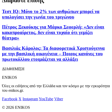
Διαβάστε επίσης
Τεστ IQ: Μόνο το 2% των ανθρώπων μπορεί να
υπολογίσει την γωνία του τριγώνου
Πέτρος Ξεκούκης για Μάρκο Σεφερλή: «Δεν είναι
κακοπροαίρετος, δεν είναι τυχαίο ότι γεμίζει
θέατρα»
Βασιλιάς Κάρολος: Τα διαφορετικά Χριστούγεννα
με την βασιλική οικογένεια – Ποιους κανόνες του
πρωτοκόλλου ετοιμάζεται να αλλάξει
ΔΙΑΦΗΜΙΣΗ
ENIKOS
Όλες οι ειδήσεις από την Ελλάδα και τον κόσμο με την εγκυρότητα
του enikos.gr.
Facebook
X
Instagram
YouTube
Viber
© 2026 ENIKOS