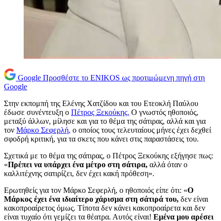
Google
Προσθέστε το ENIKOS ως προτιμώμενη πηγή στη
Google
Στην εκπομπή της Ελένης Χατζίδου και του Ετεοκλή Παύλου
έδωσε συνέντευξη ο
Πέτρος Ξεκούκης.
Ο γνωστός ηθοποιός,
μεταξύ άλλων, μίλησε και για το θέμα της σάτιρας, αλλά και για
τον
Μάρκο Σεφερλή,
ο οποίος τους τελευταίους μήνες έχει δεχθεί
σφοδρή κριτική, για τα σκετς που κάνει στις παραστάσεις του.
Σχετικά με το θέμα της σάτιρας, ο Πέτρος Ξεκούκης εξήγησε πως:
«
Πρέπει να υπάρχει ένα μέτρο στη σάτιρα,
αλλά όταν ο
καλλιτέχνης σατιρίζει, δεν έχει κακή πρόθεση».
Ερωτηθείς για τον Μάρκο Σεφερλή, ο ηθοποιός είπε ότι: «
Ο
Μάρκος έχει ένα ιδιαίτερο χάρισμα στη σάτιρά του,
δεν είναι
κακοπροαίρετος όμως. Τίποτα δεν κάνει κακοπροαίρετα και δεν
είναι τυχαίο ότι γεμίζει τα θέατρα. Αυτός είναι!
Εμένα μου αρέσει