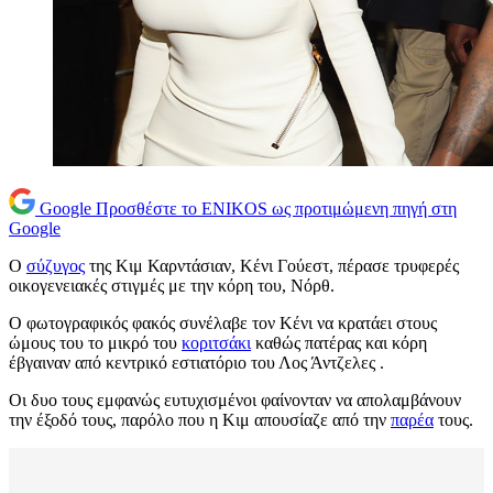
Google
Προσθέστε το ENIKOS ως προτιμώμενη πηγή στη
Google
Ο
σύζυγος
της Κιμ Καρντάσιαν, Κένι Γούεστ, πέρασε τρυφερές
οικογενειακές στιγμές με την κόρη του, Νόρθ.
Ο φωτογραφικός φακός συνέλαβε τον Κένι να κρατάει στους
ώμους του το μικρό του
κοριτσάκι
καθώς πατέρας και κόρη
έβγαιναν από κεντρικό εστιατόριο του Λος Άντζελες .
Οι δυο τους εμφανώς ευτυχισμένοι φαίνονταν να απολαμβάνουν
την έξοδό τους, παρόλο που η Κιμ απουσίαζε από την
παρέα
τους.