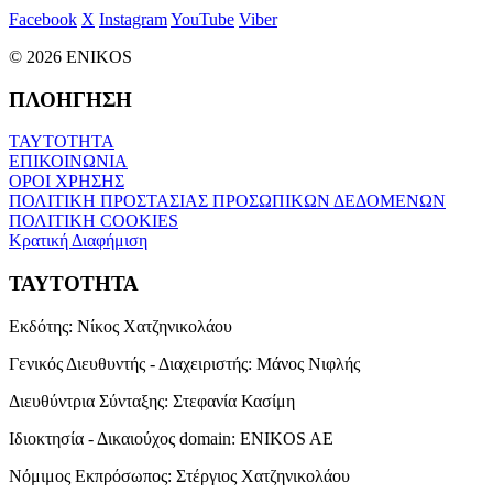
Facebook
X
Instagram
YouTube
Viber
© 2026 ENIKOS
ΠΛΟΗΓΗΣΗ
ΤΑΥΤΟΤΗΤΑ
ΕΠΙΚΟΙΝΩΝΙΑ
ΟΡΟΙ ΧΡΗΣΗΣ
ΠΟΛΙΤΙΚΗ ΠΡΟΣΤΑΣΙΑΣ ΠΡΟΣΩΠΙΚΩΝ ΔΕΔΟΜΕΝΩΝ
ΠΟΛΙΤΙΚΗ COOKIES
Κρατική Διαφήμιση
ΤΑΥΤΟΤΗΤΑ
Εκδότης:
Νίκος Χατζηνικολάου
Γενικός Διευθυντής - Διαχειριστής:
Μάνος Νιφλής
Διευθύντρια Σύνταξης:
Στεφανία Κασίμη
Ιδιοκτησία - Δικαιούχος domain:
ENIKOS AE
Νόμιμος Εκπρόσωπος:
Στέργιος Χατζηνικολάου