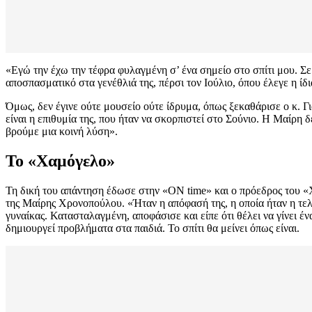
«Εγώ την έχω την τέφρα φυλαγμένη σ’ ένα σημείο στο σπίτι μου. Σε
αποσπασματικό στα γενέθλιά της, πέρσι τον Ιούλιο, όπου έλεγε η ίδι
Όμως, δεν έγινε ούτε μουσείο ούτε ίδρυμα, όπως ξεκαθάρισε ο κ. Γι
είναι η επιθυμία της, που ήταν να σκορπιστεί στο Σούνιο. Η Μαίρη 
βρούμε μια κοινή λύση».
To «Χαμόγελο»
Τη δική του απάντηση έδωσε στην «ΟΝ time» και ο πρόεδρος του «Χ
της Μαίρης Χρονοπούλου. «Ήταν η απόφασή της, η οποία ήταν η τελε
γυναίκας. Κατασταλαγμένη, αποφάσισε και είπε ότι θέλει να γίνει έ
δημιουργεί προβλήματα στα παιδιά. Το σπίτι θα μείνει όπως είναι.