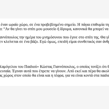
 έναν ωραίο χώρο, σε ένα προβεβλημένο σημείο. Η πάγια επιθυμία τη
α: “Αν θα γίνει το σπίτι μου μουσείο ή ίδρυμα, κανονικά θα μπορεί να
αννόπουλος την ημέρα του μνημόσυνου που έγινε στο σπίτι της. Θα γί
δεν κλείνεται σε ένα βάζο. Εγώ όμως, επειδή είμαι συνθετικός σαν ά
αμόγελου του Παιδιού» Κώστας Γιαννόπουλος, ο οποίος τονίζει ότι θ
υταία. Έγιναν αυτά που έπρεπε να γίνουν. Από εκεί και πέρα θα ακο
νας χώρος στον οποίο θα είναι και η τέφρα, για να είναι κοντά στα π