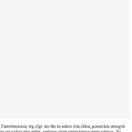
ιαννόπουλος της είχε πει θα το κάνει ένα είδος μουσείου ανοιχτό
ε να μείνει στο σπίτι, εφόσον είναι επισκέψιμο στον κόσμο. Το