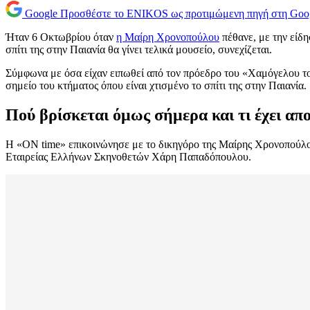
Google
Προσθέστε το ENIKOS ως προτιμώμενη πηγή στη Goo
Ήταν 6 Οκτωβρίου όταν
η Μαίρη Χρονοπούλου
πέθανε, με την είδη
σπίτι της στην Παιανία θα γίνει τελικά μουσείο, συνεχίζεται.
Σύμφωνα με όσα είχαν ειπωθεί από τον πρόεδρο του «Χαμόγελου το
σημείο του κτήματος όπου είναι χτισμένο το σπίτι της στην Παιανία.
Πού βρίσκεται όμως σήμερα και τι έχει απ
Η «ON time» επικοινώνησε με το δικηγόρο της Μαίρης Χρονοπούλου 
Εταιρείας Ελλήνων Σκηνοθετών Χάρη Παπαδόπουλου.