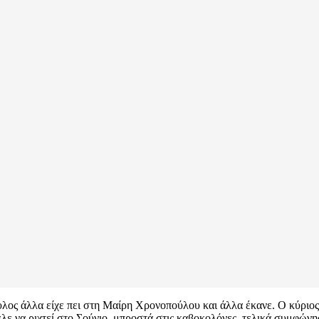
λος άλλα είχε πει στη Μαίρη Χρονοπούλου και άλλα έκανε. Ο κύριος Γ
λε να ριχτεί στο Σούνιο, μπροστά στις καβοκολόνες, τελικά συμφώνησ