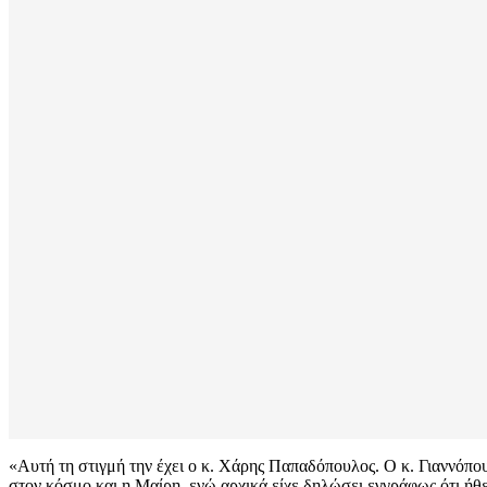
«Αυτή τη στιγμή την έχει ο κ. Χάρης Παπαδόπουλος. Ο κ. Γιαννόπου
στον κόσμο και η Μαίρη, ενώ αρχικά είχε δηλώσει εγγράφως ότι ήθε