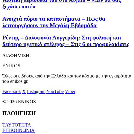
ξεχάσω ποτέ»
Ανοιχτά αύριο τα καταστήματα – Πως θα
λειτουργήσουν την Μεγάλη Εβδομάδα
Ρέντης – Δολοφονία Λυγγερίδη: Στη φυλακή και
δεύτερο ηγετικό στέλεχος – Στις 6 οι προφυλακίσεις
ΔΙΑΦΗΜΙΣΗ
ENIKOS
Όλες οι ειδήσεις από την Ελλάδα και τον κόσμο με την εγκυρότητα
του enikos.gr.
Facebook
X
Instagram
YouTube
Viber
© 2026 ENIKOS
ΠΛΟΗΓΗΣΗ
ΤΑΥΤΟΤΗΤΑ
ΕΠΙΚΟΙΝΩΝΙΑ