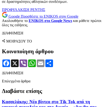
σε δραστηριότητες αθλητικών συνδέσμων.
ΠΡΟΦΥΛΑΚΙΣΗ
ΡΕΝΤΗΣ
Google
Προσθέστε το ENIKOS στην Google
Ακολουθήστε το
ENIKOS στο Google News
και μάθετε πρώτοι
όλες τις ειδήσεις.
ΔΙΑΦΗΜΙΣΗ
ΜΟΙΡΑΣΟΥ ΤΟ
Κοινοποίηση άρθρου
Facebook
X
Viber
WhatsApp
Email
Μοιραστείτε
ΔΙΑΦΗΜΙΣΗ
Επιλεγμένα άρθρα
Διαβάστε επίσης
Κασσελάκης: Νέο βίντεο στο Tik Tok από τη
ναυτική περιοδεία του στο Αιγαίο – «Δεν θα σας