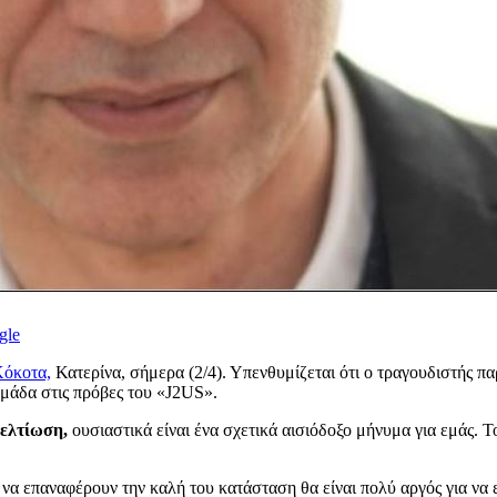
gle
όκοτα,
Κατερίνα, σήμερα (2/4). Υπενθυμίζεται ότι ο τραγουδιστής
ομάδα στις πρόβες του «J2US».
βελτίωση,
ουσιαστικά είναι ένα σχετικά αισιόδοξο μήνυμα για εμάς. Το
να επαναφέρουν την καλή του κατάσταση θα είναι πολύ αργός για να 