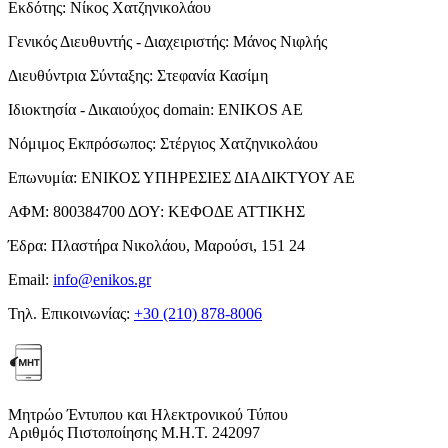
Εκδότης:
Νίκος Χατζηνικολάου
Γενικός Διευθυντής - Διαχειριστής:
Μάνος Νιφλής
Διευθύντρια Σύνταξης:
Στεφανία Κασίμη
Ιδιοκτησία - Δικαιούχος domain:
ENIKOS AE
Νόμιμος Εκπρόσωπος:
Στέργιος Χατζηνικολάου
Επωνυμία:
ΕΝΙΚΟΣ ΥΠΗΡΕΣΙΕΣ ΔΙΑΔΙΚΤΥΟΥ ΑΕ
ΑΦΜ:
800384700
ΔΟΥ:
ΚΕΦΟΔΕ ΑΤΤΙΚΗΣ
Έδρα:
Πλαστήρα Νικολάου, Μαρούσι, 151 24
Email:
info@enikos.gr
Τηλ. Επικοινωνίας:
+30 (210) 878-8006
Μητρώο Έντυπου και Ηλεκτρονικού Τύπου
Αριθμός Πιστοποίησης Μ.Η.Τ. 242097