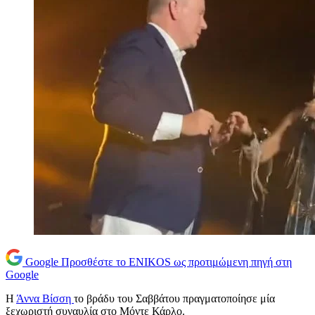
Google
Προσθέστε το ENIKOS ως προτιμώμενη πηγή στη
Google
Η
Άννα Βίσση
το βράδυ του Σαββάτου πραγματοποίησε μία
ξεχωριστή συναυλία στο Μόντε Κάρλο.