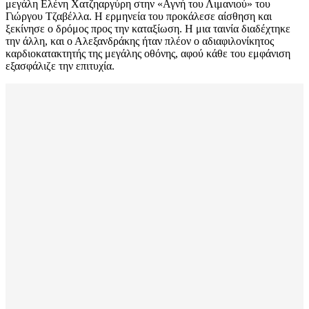
μεγάλη Ελένη Χατζηαργύρη στην «Αγνή του Λιμανιού» του
Γιώργου Τζαβέλλα. Η ερμηνεία του προκάλεσε αίσθηση και
ξεκίνησε ο δρόμος προς την καταξίωση. Η μια ταινία διαδέχτηκε
την άλλη, και ο Αλεξανδράκης ήταν πλέον ο αδιαφιλονίκητος
καρδιοκατακτητής της μεγάλης οθόνης, αφού κάθε του εμφάνιση
εξασφάλιζε την επιτυχία.