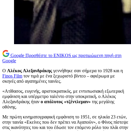
Google
Προσθέστε το ENIKOS ως προτιμώμενη πηγή στη
Google
Ο
Αλέκος Αλεξανδράκης
γεννήθηκε σαν σήμερα το 1928 και η
Finos Film
τον τιμά με ένα ξεχωριστό βίντεο – αφιέρωμα με
σκηνές από αγαπημένες ταινίες.
«Ατίθασος, ευγενής, αριστοκρατικός, με εντυπωσιακή εξωτερική
εμφάνιση και υπέρμετρο ταλέντο στην υποκριτική, ο Αλέκος
Αλεξανδράκης ήταν
ο απόλυτος «τζέντλεμαν»
της μεγάλης
οθόνης.
Με πρώτη κινηματογραφική εμφάνιση το 1951, σε ηλικία 23 ετών,
στην ταινία «Εκείνες που δεν πρέπει να Αγαπούν», ο Φίνος πίστεψε
στις ικανότητες του και του έδωσε τον επόμενο ρόλο του πλάι στην