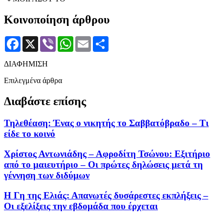
Κοινοποίηση άρθρου
Facebook
X
Viber
WhatsApp
Email
Μοιραστείτε
ΔΙΑΦΗΜΙΣΗ
Επιλεγμένα άρθρα
Διαβάστε επίσης
Τηλεθέαση: Ένας ο νικητής το Σαββατόβραδο – Τι
είδε το κοινό
Χρίστος Αντωνιάδης – Αφροδίτη Τσώνου: Εξιτήριο
από το μαιευτήριο – Οι πρώτες δηλώσεις μετά τη
γέννηση των διδύμων
Η Γη της Ελιάς: Απανωτές δυσάρεστες εκπλήξεις –
Οι εξελίξεις την εβδομάδα που έρχεται