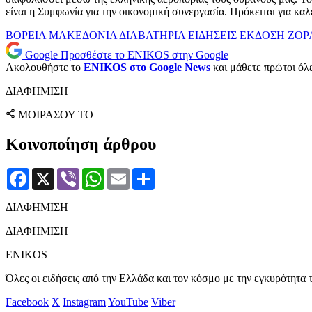
είναι η Συμφωνία για την οικονομική συνεργασία. Πρόκειται για καλ
ΒΟΡΕΙΑ ΜΑΚΕΔΟΝΙΑ
ΔΙΑΒΑΤΗΡΙΑ
ΕΙΔΗΣΕΙΣ
ΕΚΔΟΣΗ
ΖΟΡ
Google
Προσθέστε το ENIKOS στην Google
Ακολουθήστε το
ENIKOS στο Google News
και μάθετε πρώτοι όλες
ΔΙΑΦΗΜΙΣΗ
ΜΟΙΡΑΣΟΥ ΤΟ
Κοινοποίηση άρθρου
Facebook
X
Viber
WhatsApp
Email
Μοιραστείτε
ΔΙΑΦΗΜΙΣΗ
ΔΙΑΦΗΜΙΣΗ
ENIKOS
Όλες οι ειδήσεις από την Ελλάδα και τον κόσμο με την εγκυρότητα τ
Facebook
X
Instagram
YouTube
Viber