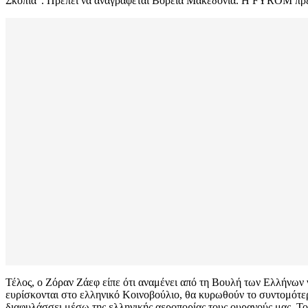
Σκόπια”. Πρέπει να αναγράφεται Βόρεια Μακεδονία. Η FYROM πρέ
Τέλος, ο Ζόραν Ζάεφ είπε ότι αναμένει από τη Βουλή των Ελλήνων 
ευρίσκονται στο ελληνικό Κοινοβούλιο, θα κυρωθούν το συντομότερο
διαφυλάσσει μέσω της ελληνικής αεροπορίας τους ουρανούς μας. Το δ