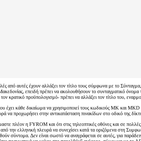
λλές από αυτές έχουν αλλάξει τον τίτλο τους σύμφωνα με το Σύνταγμ
 Μακεδονίας, επειδή πρέπει να ακολουθήσουν το συνταγματικό όνομα
 τον κρατικό προϋπολογισμό- πρέπει να αλλάξει τον τίτλο του, εναρ
 έχει κάθε δικαίωμα να χρησιμοποιεί τους κωδικούς MK και MKD (με
υρά να προχωρήσει στην αντικατάσταση πινακίδων στο οδικό της δί
ίμαστε πλέον η FYROM και ότι στις τηλεοπτικές οθόνες και σε πολλές
πό την ελληνική πλευρά να συνεχίσει κατά τα οριζόμενα στη Συμφων
θούν σύντομα. Δεν είναι σωστό να αναγράφεται σε αυτές, για παράδ