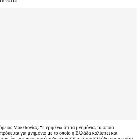
 ΑΠΕ-ΜΠΕ.
ρειας Μακεδονίας: “Περιμένω ότι τα μνημόνια, τα οποία
πρόκειται για μνημόνιο με το οποίο η Ελλάδα καλύπτει και
 πορείας μας προς την ένταξη στην ΕΕ από την Ελλάδα και το τρίτο