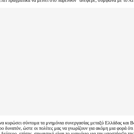
πει πραγματικά να μείνει στο παρελθόν” ανέφερε, σύμφωνα με το
να κυρώσει σύντομα τα μνημόνια συνεργασίας μεταξύ Ελλάδας και Βό
 δυνατόν, ώστε οι πολίτες μας να γνωρίζουν για ακόμη μια φορά ότι 
εύτερο, επίσης, σημαντικό είναι το μνημόνιο για την υποστήριξη της