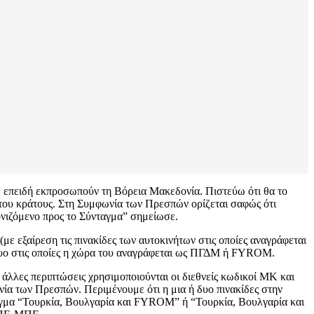
α, επειδή εκπροσωπούν τη Βόρεια Μακεδονία. Πιστεύω ότι θα το
 του κράτους. Στη Συμφωνία των Πρεσπών ορίζεται σαφώς ότι
μονιζόμενο προς το Σύνταγμα” σημείωσε.
 εξαίρεση τις πινακίδες των αυτοκινήτων στις οποίες αναγράφεται
κτυο στις οποίες η χώρα του αναγράφεται ως ΠΓΔΜ ή FYROM.
 άλλες περιπτώσεις χρησιμοποιούνται οι διεθνείς κωδικοί MK και
ία των Πρεσπών. Περιμένουμε ότι η μια ή δυο πινακίδες στην
ειγμα “Τουρκία, Βουλγαρία και FYROM” ή “Τουρκία, Βουλγαρία και