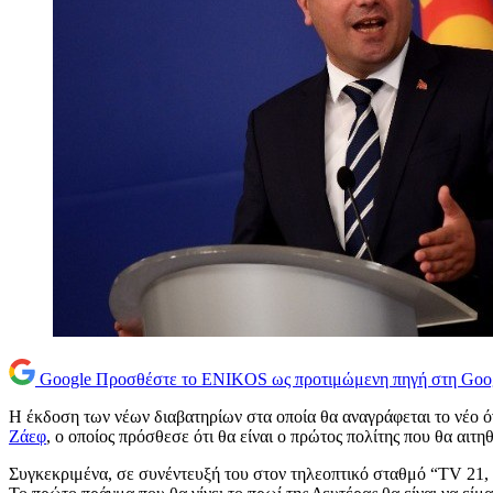
Google
Προσθέστε το ENIKOS ως προτιμώμενη πηγή στη Goo
Η έκδοση των νέων διαβατηρίων στα οποία θα αναγράφεται το νέο 
Ζάεφ
, ο οποίος πρόσθεσε ότι θα είναι ο πρώτος πολίτης που θα αιτη
Συγκεκριμένα, σε συνέντευξή του στον τηλεοπτικό σταθμό “ΤV 21, 