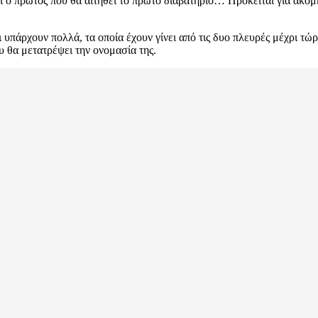
ίμαι ο πρώτος που θα αιτηθεί το πρώτο διαβατήριο… Πρόκειται για 
άρχουν πολλά, τα οποία έχουν γίνει από τις δυο πλευρές μέχρι τώρα
υ θα μετατρέψει την ονομασία της.