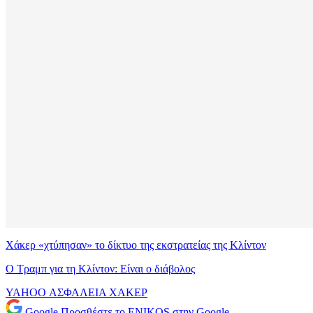
Χάκερ «χτύπησαν» το δίκτυο της εκστρατείας της Κλίντον
Ο Τραμπ για τη Κλίντον: Είναι ο διάβολος
YAHOO
ΑΣΦΑΛΕΙΑ
ΧΑΚΕΡ
Google
Προσθέστε το ENIKOS στην Google