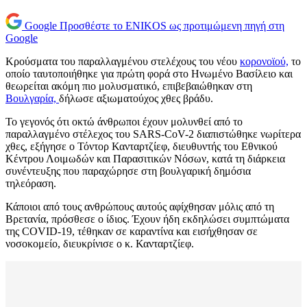
Google
Προσθέστε το ENIKOS ως προτιμώμενη πηγή στη
Google
Κρούσματα του παραλλαγμένου στελέχους του νέου
κορονοϊού,
το
οποίο ταυτοποιήθηκε για πρώτη φορά στο Ηνωμένο Βασίλειο και
θεωρείται ακόμη πιο μολυσματικό, επιβεβαιώθηκαν στη
Βουλγαρία,
δήλωσε αξιωματούχος χθες βράδυ.
Το γεγονός ότι οκτώ άνθρωποι έχουν μολυνθεί από το
παραλλαγμένο στέλεχος του SARS-CoV-2 διαπιστώθηκε νωρίτερα
χθες, εξήγησε ο Τόντορ Κανταρτζίεφ, διευθυντής του Εθνικού
Κέντρου Λοιμωδών και Παρασιτικών Νόσων, κατά τη διάρκεια
συνέντευξης που παραχώρησε στη βουλγαρική δημόσια
τηλεόραση.
Κάποιοι από τους ανθρώπους αυτούς αφίχθησαν μόλις από τη
Βρετανία, πρόσθεσε ο ίδιος. Έχουν ήδη εκδηλώσει συμπτώματα
της COVID-19, τέθηκαν σε καραντίνα και εισήχθησαν σε
νοσοκομείο, διευκρίνισε ο κ. Κανταρτζίεφ.