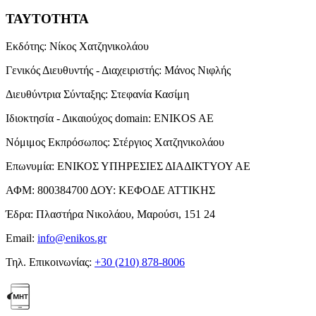
ΤΑΥΤΟΤΗΤΑ
Εκδότης:
Νίκος Χατζηνικολάου
Γενικός Διευθυντής - Διαχειριστής:
Μάνος Νιφλής
Διευθύντρια Σύνταξης:
Στεφανία Κασίμη
Ιδιοκτησία - Δικαιούχος domain:
ENIKOS AE
Νόμιμος Εκπρόσωπος:
Στέργιος Χατζηνικολάου
Επωνυμία:
ΕΝΙΚΟΣ ΥΠΗΡΕΣΙΕΣ ΔΙΑΔΙΚΤΥΟΥ ΑΕ
ΑΦΜ:
800384700
ΔΟΥ:
ΚΕΦΟΔΕ ΑΤΤΙΚΗΣ
Έδρα:
Πλαστήρα Νικολάου, Μαρούσι, 151 24
Email:
info@enikos.gr
Τηλ. Επικοινωνίας:
+30 (210) 878-8006