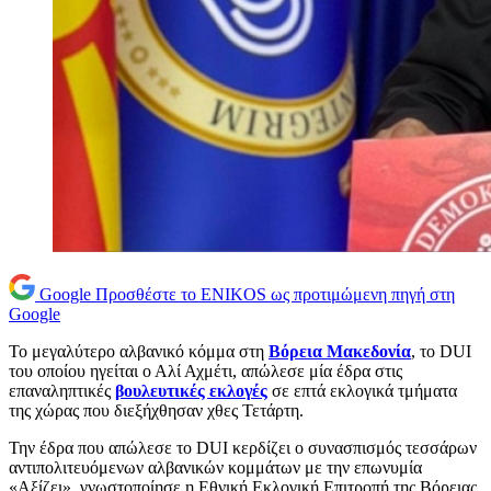
Google
Προσθέστε το ENIKOS ως προτιμώμενη πηγή στη
Google
Το μεγαλύτερο αλβανικό κόμμα στη
Βόρεια Μακεδονία
, το DUI
του οποίου ηγείται ο Αλί Αχμέτι, απώλεσε μία έδρα στις
επαναληπτικές
βουλευτικές εκλογές
σε επτά εκλογικά τμήματα
της χώρας που διεξήχθησαν χθες Τετάρτη.
Την έδρα που απώλεσε το DUI κερδίζει ο συνασπισμός τεσσάρων
αντιπολιτευόμενων αλβανικών κομμάτων με την επωνυμία
«Αξίζει», γνωστοποίησε η Εθνική Εκλογική Επιτροπή της Βόρειας