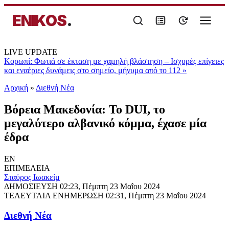
ENIKOS
.
LIVE UPDATE
Κορωπί: Φωτιά σε έκταση με χαμηλή βλάστηση – Ισχυρές επίγειες
και εναέριες δυνάμεις στο σημείο, μήνυμα από το 112
»
Αρχική
»
Διεθνή Νέα
Βόρεια Μακεδονία: Το DUI, το
μεγαλύτερο αλβανικό κόμμα, έχασε μία
έδρα
EN
ΕΠΙΜΕΛΕΙΑ
Σταύρος Ιωακείμ
ΔΗΜΟΣΙΕΥΣΗ
02:23, Πέμπτη 23 Μαΐου 2024
ΤΕΛΕΥΤΑΙΑ ΕΝΗΜΕΡΩΣΗ
02:31, Πέμπτη 23 Μαΐου 2024
Διεθνή Νέα