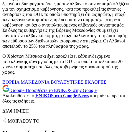
ξεκινήσει διαπραγματεύσεις με τον αλβανικό συνασπισμό «Αξίζει»
για τον σχηματισμό κυβέρνησης, κάτι που προκαλεί τις έντονες
αντιδράσεις του DUI, το οποίο υποστηρίζει ότι ως πρώτο, μεταξύ
των αλβανικών κομμάτων, πρέπει αυτό να συμμετέχει στη νέα
κυβέρνηση και όχι ο αντιπολιτευόμενος αλβανικός συνασπισμός.
Σε όλες τις κυβερνήσεις της Βόρειας Μακεδονίας συμμετέχει
πάντοτε ένα αλβανικό κόμμα, μεταξύ άλλων και για τη διατήρηση
των εύθραυστων διεθνοτικών ισορροπιών στη χώρα. Οι Αλβανοί
αποτελούν το 25% του πληθυσμού της χώρας.
Ο Χρίστιαν Μίτσκοσκι έχει αποκλείσει κάθε ενδεχόμενο
μετεκλογικής συνεργασίας με το DUI, το οποίο τα τελευταία 20
χρόνια συμμετέχει σε όλες τις κυβερνήσεις συνασπισμού της
χώρας.
ΒΟΡΕΙΑ ΜΑΚΕΔΟΝΙΑ
ΒΟΥΛΕΥΤΙΚΕΣ ΕΚΛΟΓΕΣ
Google
Προσθέστε το ENIKOS στην Google
Ακολουθήστε το
ENIKOS στο Google News
και μάθετε πρώτοι
όλες τις ειδήσεις.
ΔΙΑΦΗΜΙΣΗ
ΜΟΙΡΑΣΟΥ ΤΟ