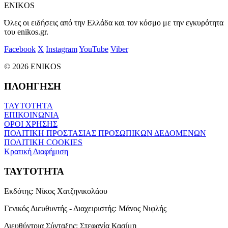
ENIKOS
Όλες οι ειδήσεις από την Ελλάδα και τον κόσμο με την εγκυρότητα
του enikos.gr.
Facebook
X
Instagram
YouTube
Viber
© 2026 ENIKOS
ΠΛΟΗΓΗΣΗ
ΤΑΥΤΟΤΗΤΑ
ΕΠΙΚΟΙΝΩΝΙΑ
ΟΡΟΙ ΧΡΗΣΗΣ
ΠΟΛΙΤΙΚΗ ΠΡΟΣΤΑΣΙΑΣ ΠΡΟΣΩΠΙΚΩΝ ΔΕΔΟΜΕΝΩΝ
ΠΟΛΙΤΙΚΗ COOKIES
Κρατική Διαφήμιση
ΤΑΥΤΟΤΗΤΑ
Εκδότης:
Νίκος Χατζηνικολάου
Γενικός Διευθυντής - Διαχειριστής:
Μάνος Νιφλής
Διευθύντρια Σύνταξης:
Στεφανία Κασίμη