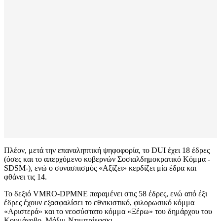
Πλέον, μετά την επαναληπτική ψηφοφορία, το DUI έχει 18 έδρες
(όσες και το απερχόμενο κυβερνών Σοσιαλδημοκρατικό Κόμμα -
SDSM-), ενώ ο συνασπισμός «Aξίζει» κερδίζει μία έδρα και
φθάνει τις 14.
Το δεξιό VMRO-DPMNE παραμένει στις 58 έδρες, ενώ από έξι
έδρες έχουν εξασφαλίσει το εθνικιστικό, φιλορωσικό κόμμα
«Αριστερά» και το νεοσύστατο κόμμα «Ξέρω» του δημάρχου του
Κουμάνοβο, Μάξιμ Ντιμιτρίεφσκι.