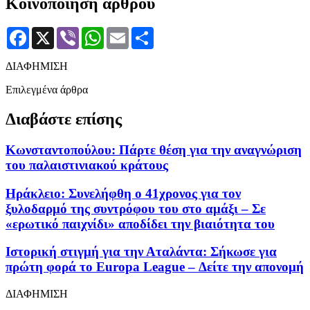
Κοινοποίηση άρθρου
Facebook
X
Viber
WhatsApp
Email
Μοιραστείτε
ΔΙΑΦΗΜΙΣΗ
Επιλεγμένα άρθρα
Διαβάστε επίσης
Κωνσταντοπούλου: Πάρτε θέση για την αναγνώριση
του παλαιστινιακού κράτους
Ηράκλειο: Συνελήφθη ο 41χρονος για τον
ξυλοδαρμό της συντρόφου του στο αμάξι – Σε
«ερωτικό παιχνίδι» αποδίδει την βιαιότητα του
Ιστορική στιγμή για την Αταλάντα: Σήκωσε για
πρώτη φορά το Europa League – Δείτε την απονομή
ΔΙΑΦΗΜΙΣΗ