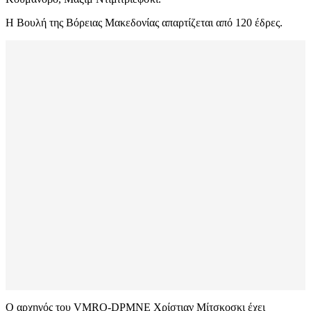
Η Βουλή της Βόρειας Μακεδονίας απαρτίζεται από 120 έδρες.
Ο αρχηγός του VMRO-DPMNE Χρίστιαν Μίτσκοσκι έχει