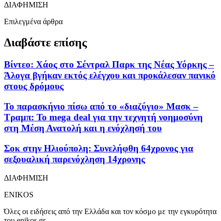
ΔΙΑΦΗΜΙΣΗ
Επιλεγμένα άρθρα
Διαβάστε επίσης
Βίντεο: Χάος στο Σέντραλ Παρκ της Νέας Υόρκης –
Άλογα βγήκαν εκτός ελέγχου και προκάλεσαν πανικό
στους δρόμους
Το παρασκήνιο πίσω από το «διαζύγιο» Μασκ –
Τραμπ: Το mega deal για την τεχνητή νοημοσύνη
στη Μέση Ανατολή και η ενόχλησή του
Σοκ στην Ηλιούπολη: Συνελήφθη 64χρονος για
σεξουαλική παρενόχληση 14χρονης
ΔΙΑΦΗΜΙΣΗ
ENIKOS
Όλες οι ειδήσεις από την Ελλάδα και τον κόσμο με την εγκυρότητα
του enikos.gr.