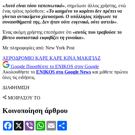
«Αυτό είναι τόσο ταπεινωτικό»
, σημείωσε άλλος χρήστης, ενώ
ένας τρίτος πρόσθεσε:
«Το καημένο το κορίτσι δεν πρέπει να
γίνεται αντικείμενο χλευασμού. Ο υπάλληλος πλήγωσε τα
συναισθήματά της. Δεν ήταν ούτε ευγενικό, ούτε αστείο»
.
Ένας ακόμη χρήστης επεσήμανε ότι
«αυτός που τραβούσε το
βίντεο ουσιαστικά εκφοβίζει τη γυναίκα»
.
Με πληροφορίες από: New York Post
ΑΕΡΟΔΡΟΜΙΟ
ΚΑΡΕ ΚΑΡΕ
ΚΙΝΑ
ΜΑΚΙΓΙΑΖ
Google
Προσθέστε το ENIKOS στην Google
Ακολουθήστε το
ENIKOS στο Google News
και μάθετε πρώτοι
όλες τις ειδήσεις.
ΔΙΑΦΗΜΙΣΗ
ΜΟΙΡΑΣΟΥ ΤΟ
Κοινοποίηση άρθρου
Facebook
X
Viber
WhatsApp
Email
Μοιραστείτε