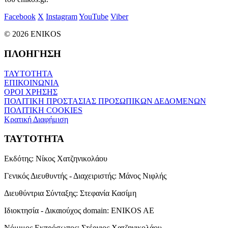
Facebook
X
Instagram
YouTube
Viber
© 2026 ENIKOS
ΠΛΟΗΓΗΣΗ
ΤΑΥΤΟΤΗΤΑ
ΕΠΙΚΟΙΝΩΝΙΑ
ΟΡΟΙ ΧΡΗΣΗΣ
ΠΟΛΙΤΙΚΗ ΠΡΟΣΤΑΣΙΑΣ ΠΡΟΣΩΠΙΚΩΝ ΔΕΔΟΜΕΝΩΝ
ΠΟΛΙΤΙΚΗ COOKIES
Κρατική Διαφήμιση
ΤΑΥΤΟΤΗΤΑ
Εκδότης:
Νίκος Χατζηνικολάου
Γενικός Διευθυντής - Διαχειριστής:
Μάνος Νιφλής
Διευθύντρια Σύνταξης:
Στεφανία Κασίμη
Ιδιοκτησία - Δικαιούχος domain:
ENIKOS AE
Νόμιμος Εκπρόσωπος:
Στέργιος Χατζηνικολάου