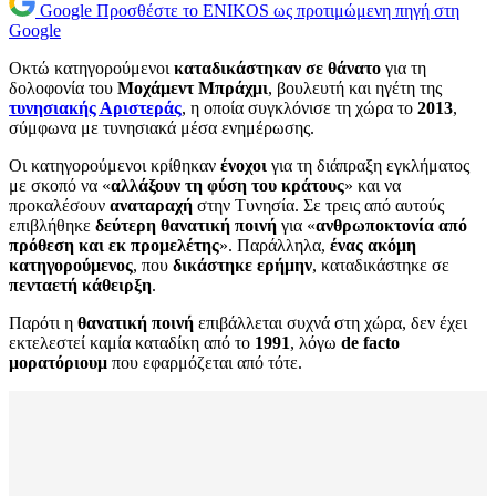
Google
Προσθέστε το ENIKOS ως προτιμώμενη πηγή στη
Google
Οκτώ κατηγορούμενοι
καταδικάστηκαν σε θάνατο
για τη
δολοφονία του
Μοχάμεντ Μπράχμι
, βουλευτή και ηγέτη της
τυνησιακής Αριστεράς
, η οποία συγκλόνισε τη χώρα το
2013
,
σύμφωνα με τυνησιακά μέσα ενημέρωσης.
Οι κατηγορούμενοι κρίθηκαν
ένοχοι
για τη διάπραξη εγκλήματος
με σκοπό να «
αλλάξουν τη φύση του κράτους
» και να
προκαλέσουν
αναταραχή
στην Τυνησία. Σε τρεις από αυτούς
επιβλήθηκε
δεύτερη θανατική ποινή
για «
ανθρωποκτονία από
πρόθεση και εκ προμελέτης
». Παράλληλα,
ένας ακόμη
κατηγορούμενος
, που
δικάστηκε ερήμην
, καταδικάστηκε σε
πενταετή κάθειρξη
.
Παρότι η
θανατική ποινή
επιβάλλεται συχνά στη χώρα, δεν έχει
εκτελεστεί καμία καταδίκη από το
1991
, λόγω
de facto
μορατόριουμ
που εφαρμόζεται από τότε.