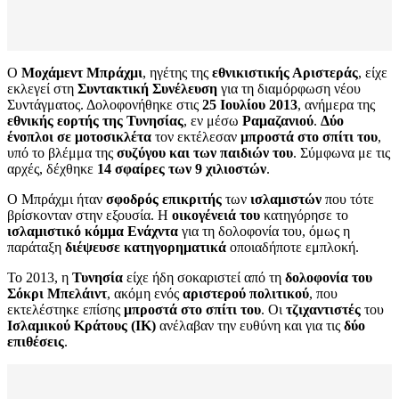
Ο
Μοχάμεντ Μπράχμι
, ηγέτης της
εθνικιστικής Αριστεράς
, είχε
εκλεγεί στη
Συντακτική Συνέλευση
για τη διαμόρφωση νέου
Συντάγματος. Δολοφονήθηκε στις
25 Ιουλίου 2013
, ανήμερα της
εθνικής εορτής της Τυνησίας
, εν μέσω
Ραμαζανιού
.
Δύο
ένοπλοι σε μοτοσικλέτα
τον εκτέλεσαν
μπροστά στο σπίτι του
,
υπό το βλέμμα της
συζύγου και των παιδιών του
. Σύμφωνα με τις
αρχές, δέχθηκε
14 σφαίρες των 9 χιλιοστών
.
Ο Μπράχμι ήταν
σφοδρός επικριτής
των
ισλαμιστών
που τότε
βρίσκονταν στην εξουσία. Η
οικογένειά του
κατηγόρησε το
ισλαμιστικό κόμμα Ενάχντα
για τη δολοφονία του, όμως η
παράταξη
διέψευσε κατηγορηματικά
οποιαδήποτε εμπλοκή.
Το 2013, η
Τυνησία
είχε ήδη σοκαριστεί από τη
δολοφονία του
Σόκρι Μπελάιντ
, ακόμη ενός
αριστερού πολιτικού
, που
εκτελέστηκε επίσης
μπροστά στο σπίτι του
. Οι
τζιχαντιστές
του
Ισλαμικού Κράτους (ΙΚ)
ανέλαβαν την ευθύνη και για τις
δύο
επιθέσεις
.