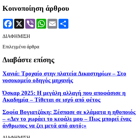
Κοινοποίηση άρθρου
Facebook
X
Viber
WhatsApp
Email
Μοιραστείτε
ΔΙΑΦΗΜΙΣΗ
Επιλεγμένα άρθρα
Διαβάστε επίσης
Χανιά: Τροχαίο στην πλατεία Δικαστηρίων – Στο
νοσοκομείο οδηγός μηχανής
Όσκαρ 2025: Η μεγάλη αλλαγή που αποφάσισε η
Ακαδημία – Τίθεται σε ισχύ από φέτος
Σοφία Βογιατζάκη: Ξέσπασε σε κλάματα η ηθοποιός
– «Δεν το χωράει το κεφάλι μου – Πως μπορεί ένας
άνθρωπος να ζει μετά από αυτό;»
ΔΙΑΦΗΜΙΣΗ