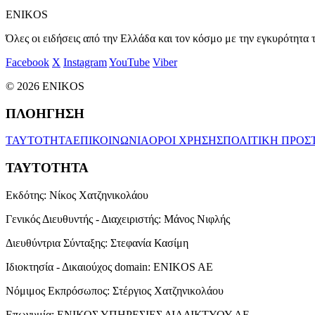
ENIKOS
Όλες οι ειδήσεις από την Ελλάδα και τον κόσμο με την εγκυρότητα τ
Facebook
X
Instagram
YouTube
Viber
© 2026 ENIKOS
ΠΛΟΗΓΗΣΗ
ΤΑΥΤΟΤΗΤΑ
ΕΠΙΚΟΙΝΩΝΙΑ
ΟΡΟΙ ΧΡΗΣΗΣ
ΠΟΛΙΤΙΚΗ ΠΡΟΣ
ΤΑΥΤΟΤΗΤΑ
Εκδότης:
Νίκος Χατζηνικολάου
Γενικός Διευθυντής - Διαχειριστής:
Μάνος Νιφλής
Διευθύντρια Σύνταξης:
Στεφανία Κασίμη
Ιδιοκτησία - Δικαιούχος domain:
ENIKOS AE
Νόμιμος Εκπρόσωπος:
Στέργιος Χατζηνικολάου
Επωνυμία:
ΕΝΙΚΟΣ ΥΠΗΡΕΣΙΕΣ ΔΙΑΔΙΚΤΥΟΥ ΑΕ