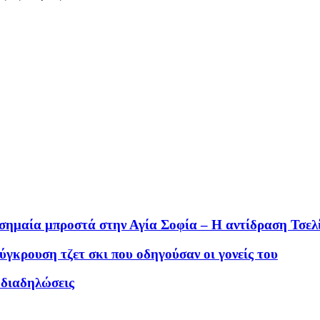
ή σημαία μπροστά στην Αγία Σοφία – Η αντίδραση Τσελ
γκρουση τζετ σκι που οδηγούσαν οι γονείς του
 διαδηλώσεις