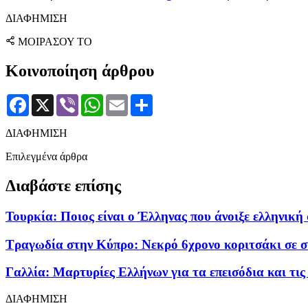
ΔΙΑΦΗΜΙΣΗ
ΜΟΙΡΑΣΟΥ ΤΟ
Κοινοποίηση άρθρου
Facebook
X
Viber
WhatsApp
Email
Μοιραστείτε
ΔΙΑΦΗΜΙΣΗ
Επιλεγμένα άρθρα
Διαβάστε επίσης
Τουρκία: Ποιος είναι ο Έλληνας που άνοιξε ελληνικ
Τραγωδία στην Κύπρο: Νεκρό 6χρονο κοριτσάκι σε σύ
Γαλλία: Μαρτυρίες Ελλήνων για τα επεισόδια και τις
ΔΙΑΦΗΜΙΣΗ