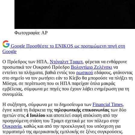
Φωτογραφία: AP
Google
Προσθέστε το ENIKOS ως προτιμώμενη πηγή στη
Google
Ο Πρόεδρος των ΗΠΑ,
Ντόναλντ Τραμπ
, φέρεται να ενθάρρυνε
προσωπικά τον Ουκρανό Πρόεδρο
Βολοντίμιρ Ζελένσκι
να
εντείνει τα πλήγματα, βαθιά εντός του
ρωσικού
εδάφους, φτάνοντας
στο σημείο να τον ρωτήσει εάν το Κίεβο θα μπορούσε να πλήξει τη
Μόσχα, σε περίπτωση που οι ΗΠΑ παρείχαν όπλα μακράς
εμβέλειας, σύμφωνα με πηγές που έχουν λάβει ενημέρωση για τη
συνομιλία.
Η συζήτηση, σύμφωνα με το δημοσίευμα των
Financial Times
,
έγινε κατά τη διάρκεια της
τηλεφωνικής επικοινωνίας
των δύο
ηγετών στις
4 Ιουλίου
και αποτελεί σαφή απόκλιση από την
προηγούμενη στάση του Τραμπ σχετικά με τον πόλεμο στην
Ουκρανία
, καθώς και από την προεκλογική του υπόσχεση για
τερματισμό της αμερικανικής εμπλοκής σε ξένες συγκρούσεις.