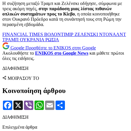
Η συζήτηση μεταξύ Τραμπ και Ζελένσκι οδήγησε, σύμφωνα με
τρεις ακόμη πηγές,
στην παράδοση μιας λίστας πιθανών
οπλικών συστημάτων προς το Κίεβο
, η οποία κοινοποιήθηκε
στον Ουκρανό Πρόεδρο κατά τη συνάντησή τους στη Ρώμη την
περασμένη εβδομάδα.
FINANCIAL TIMES
ΒΟΛΟΝΤΙΜΙΡ ΖΕΛΕΝΣΚΙ
ΝΤΟΝΑΛΝΤ
ΤΡΑΜΠ
ΟΥΚΡΑΝΙΑ
ΡΩΣΙΑ
Google
Προσθέστε το ENIKOS στην Google
Ακολουθήστε το
ENIKOS στο Google News
και μάθετε πρώτοι
όλες τις ειδήσεις.
ΔΙΑΦΗΜΙΣΗ
ΜΟΙΡΑΣΟΥ ΤΟ
Κοινοποίηση άρθρου
Facebook
X
Viber
WhatsApp
Email
Μοιραστείτε
ΔΙΑΦΗΜΙΣΗ
Επιλεγμένα άρθρα