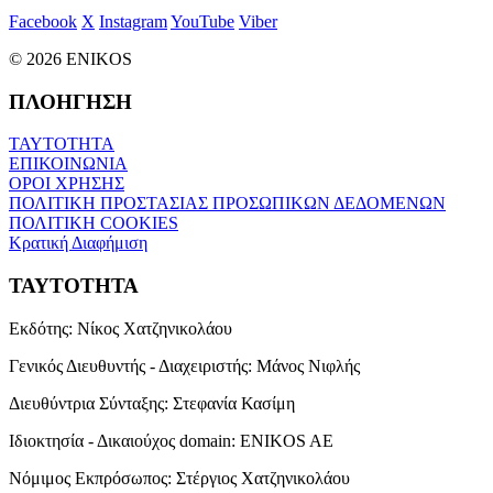
Facebook
X
Instagram
YouTube
Viber
© 2026 ENIKOS
ΠΛΟΗΓΗΣΗ
ΤΑΥΤΟΤΗΤΑ
ΕΠΙΚΟΙΝΩΝΙΑ
ΟΡΟΙ ΧΡΗΣΗΣ
ΠΟΛΙΤΙΚΗ ΠΡΟΣΤΑΣΙΑΣ ΠΡΟΣΩΠΙΚΩΝ ΔΕΔΟΜΕΝΩΝ
ΠΟΛΙΤΙΚΗ COOKIES
Κρατική Διαφήμιση
ΤΑΥΤΟΤΗΤΑ
Εκδότης:
Νίκος Χατζηνικολάου
Γενικός Διευθυντής - Διαχειριστής:
Μάνος Νιφλής
Διευθύντρια Σύνταξης:
Στεφανία Κασίμη
Ιδιοκτησία - Δικαιούχος domain:
ENIKOS AE
Νόμιμος Εκπρόσωπος:
Στέργιος Χατζηνικολάου