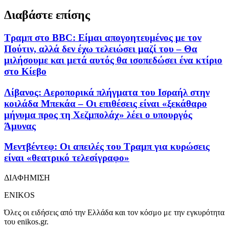
Διαβάστε επίσης
Τραμπ στο BBC: Είμαι απογοητευμένος με τον
Πούτιν, αλλά δεν έχω τελειώσει μαζί του – Θα
μιλήσουμε και μετά αυτός θα ισοπεδώσει ένα κτίριο
στο Κίεβο
Λίβανος: Αεροπορικά πλήγματα του Ισραήλ στην
κοιλάδα Μπεκάα – Οι επιθέσεις είναι «ξεκάθαρο
μήνυμα προς τη Χεζμπολάχ» λέει ο υπουργός
Άμυνας
Μεντβέντεφ: Οι απειλές του Τραμπ για κυρώσεις
είναι «θεατρικό τελεσίγραφο»
ΔΙΑΦΗΜΙΣΗ
ENIKOS
Όλες οι ειδήσεις από την Ελλάδα και τον κόσμο με την εγκυρότητα
του enikos.gr.