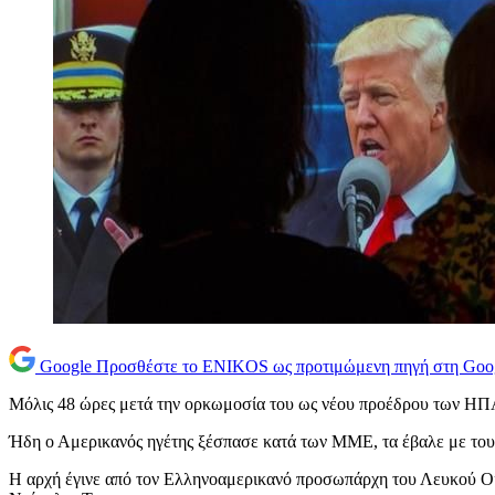
Google
Προσθέστε το ENIKOS ως προτιμώμενη πηγή στη Goo
Μόλις 48 ώρες μετά την ορκωμοσία του ως νέου προέδρου των ΗΠ
Ήδη ο Αμερικανός ηγέτης ξέσπασε κατά των ΜΜΕ, τα έβαλε με τους 
Η αρχή έγινε από τον Ελληνοαμερικανό προσωπάρχη του Λευκού Οίκ