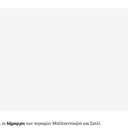
, οι
δήμαρχοι
των περιοχών Μπέϊλικντουζού και Σισλί.