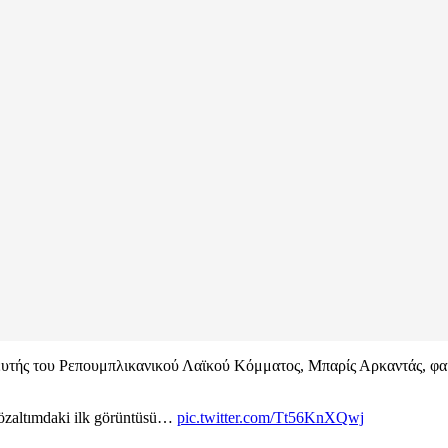
υτής του Ρεπουμπλικανικού Λαϊκού Κόμματος, Μπαρίς Αρκαντάς, φαίν
özaltımdaki ilk görüntüsü…
pic.twitter.com/Tt56KnXQwj