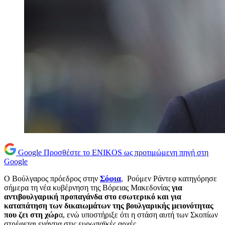
Google
Προσθέστε το ENIKOS ως προτιμώμενη πηγή στη
Google
Ο Βούλγαρος πρόεδρος στην
Σόφια
, Ρούμεν Ράντεφ κατηγόρησε
σήμερα τη νέα κυβέρνηση της Βόρειας Μακεδονίας
για
αντιβουλγαρική προπαγάνδα στο εσωτερικό και για
καταπάτηση των δικαιωμάτων της βουλγαρικής μειονότητας
που ζει στη χώρ
α, ενώ υποστήριξε ότι η στάση αυτή των Σκοπίων
στρέφεται ενάντια στις ευρωπαϊκές αρχές.