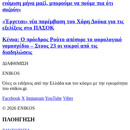
ενάμιση μήνα μαζί, μπορούμε να πούμε πια ότι
συζούν»
«Έρχεται» νέα παρέμβαση του Χάρη Δούκα για τις
εξελίξεις στο ΠΑΣΟΚ
Κένυα: Ο πρόεδρος Ρούτο απέσυρε το φορολογικό
νομοσχέδιο – Στους 23 οι νεκροί από τις
διαδηλώσεις
ΔΙΑΦΗΜΙΣΗ
ENIKOS
Όλες οι ειδήσεις από την Ελλάδα και τον κόσμο με την εγκυρότητα
του enikos.gr.
Facebook
X
Instagram
YouTube
Viber
© 2026 ENIKOS
ΠΛΟΗΓΗΣΗ