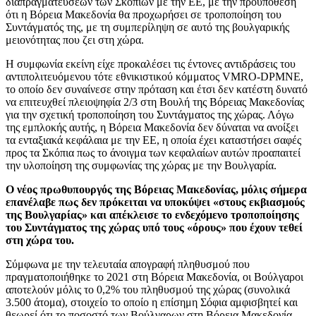
διαπραγματεύσεων των Σκοπίων με την ΕΕ, με την προϋπόθεση
ότι η Βόρεια Μακεδονία θα προχωρήσει σε τροποποίηση του
Συντάγματός της, με τη συμπερίληψη σε αυτό της βουλγαρικής
μειονότητας που ζει στη χώρα.
Η συμφωνία εκείνη είχε προκαλέσει τις έντονες αντιδράσεις του
αντιπολιτευόμενου τότε εθνικιστικού κόμματος VMRO-DPMNE,
το οποίο δεν συναίνεσε στην πρόταση και έτσι δεν κατέστη δυνατό
να επιτευχθεί πλειοψηφία 2/3 στη Βουλή της Βόρειας Μακεδονίας
για την σχετική τροποποίηση του Συντάγματος της χώρας. Λόγω
της εμπλοκής αυτής, η Βόρεια Μακεδονία δεν δύναται να ανοίξει
τα ενταξιακά κεφάλαια με την ΕΕ, η οποία έχει καταστήσει σαφές
προς τα Σκόπια πως το άνοιγμα των κεφαλαίων αυτών προαπαιτεί
την υλοποίηση της συμφωνίας της χώρας με την Βουλγαρία.
Ο νέος πρωθυπουργός της Βόρειας Μακεδονίας, μόλις σήμερα
επανέλαβε πως δεν πρόκειται να υποκύψει «στους εκβιασμούς
της Βουλγαρίας» και απέκλεισε το ενδεχόμενο τροποποίησης
του Συντάγματος της χώρας υπό τους «όρους» που έχουν τεθεί
στη χώρα του.
Σύμφωνα με την τελευταία απογραφή πληθυσμού που
πραγματοποιήθηκε το 2021 στη Βόρεια Μακεδονία, οι Βούλγαροι
αποτελούν μόλις το 0,2% του πληθυσμού της χώρας (συνολικά
3.500 άτομα), στοιχείο το οποίο η επίσημη Σόφια αμφισβητεί και
θεωρεί ότι το ποσοστό των Βούλγαρων στη Βόρεια Μακεδονία