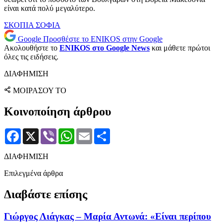
είναι κατά πολύ μεγαλύτερο.
ΣΚΟΠΙΑ
ΣΟΦΙΑ
Google
Προσθέστε το ENIKOS στην Google
Ακολουθήστε το
ENIKOS στο Google News
και μάθετε πρώτοι
όλες τις ειδήσεις.
ΔΙΑΦΗΜΙΣΗ
ΜΟΙΡΑΣΟΥ ΤΟ
Κοινοποίηση άρθρου
Facebook
X
Viber
WhatsApp
Email
Μοιραστείτε
ΔΙΑΦΗΜΙΣΗ
Επιλεγμένα άρθρα
Διαβάστε επίσης
Γιώργος Λιάγκας – Μαρία Αντωνά: «Είναι περίπου