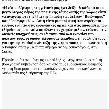
«
Η νέα κυβέρνηση στη γείτονά μας έχει δείξει ξεκάθαρα ότι ο
μεγαλύτερος φόβος της πολιτικής τάξης αυτής της χώρας είναι
να αναγνωρίσει την ίδια την ύπαρξη των λέξεων “Βούλγαρος”
και “βουλγαρικό”… Αυτή είναι μια πολιτική που στρέφεται
ευθέως ενάντια στις ευρωπαϊκές αρχές και στις αποφάσεις που
ελήφθησαν με συναίνεση όλων των χωρών-μελών, ενάντια στις
διεθνείς υποχρεώσεις, αλλά πάνω από όλα εναντίον των
πολιτών τους, οι οποίοι εξέφρασαν ξεκάθαρα τη βούλησή τους
για την ευρωπαϊκή ανάπτυξη της χώρας του
ς», σημείωσε ακόμη
ο Ρούμεν Ράντεφ μιλώντας σήμερα σε δημοσιογράφους, στη
Σόφια.
Πρόσθεσε ότι αναμένει τις «κατάλληλες ενέργειες» τόσο από τη
βουλγαρική κυβέρνηση όσο και από τους ευρωπαϊκούς θεσμούς
«για τη διατήρηση των ευρωπαϊκών αρχών και των κανόνων στη
διαδικασία της διεύρυνσης της ΕΕ».