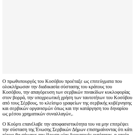
Ο πρωθυπουργός του Κοσόβου προέταξε ως επιτεύγματα που
ολοκλήρωσαν την διαδικασία σύστασης του κράτους του
Κοσόβου, την απαγόρευση των σερβικών πινακίδων κυκλοφορίας
στον βορρά, την υποχρεωτική χρήση των ταυτοτήτων του Κοσόβου
από τους Σέρβους, το κλείσιμο γραφείων της σερβικής κυβέρνησης
και σερβικών οργανισμών όπως και την κατάργηση του δηναρίου
ως μέσου χρηματικών συναλλαγών,.
Ο Κούρτι επανέλαβε την αποφασιστικότητα του να μην επιτρέψει
την σύσταση της Ένωσης Σερβικών Δήμων επισημαίνοντας ότι κάτι
τέτοιο θα σήμαινε την ίδρυση μίας διοικητικής οντότητας, η οποία