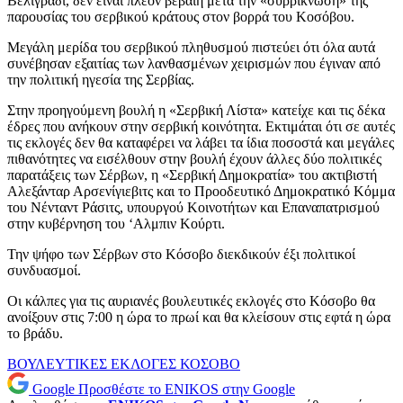
Βελιγράδι, δεν είναι πλέον βέβαιη μετά την «συρρίκνωση» της
παρουσίας του σερβικού κράτους στον βορρά του Κοσόβου.
Μεγάλη μερίδα του σερβικού πληθυσμού πιστεύει ότι όλα αυτά
συνέβησαν εξαιτίας των λανθασμένων χειρισμών που έγιναν από
την πολιτική ηγεσία της Σερβίας.
Στην προηγούμενη βουλή η «Σερβική Λίστα» κατείχε και τις δέκα
έδρες που ανήκουν στην σερβική κοινότητα. Εκτιμάται ότι σε αυτές
τις εκλογές δεν θα καταφέρει να λάβει τα ίδια ποσοστά και μεγάλες
πιθανότητες να εισέλθουν στην βουλή έχουν άλλες δύο πολιτικές
παρατάξεις των Σέρβων, η «Σερβική Δημοκρατία» του ακτιβιστή
Αλεξάνταρ Αρσενίγιεβιτς και το Προοδευτικό Δημοκρατικό Κόμμα
του Νένταντ Ράσιτς, υπουργού Κοινοτήτων και Επαναπατρισμού
στην κυβέρνηση του ‘Αλμπιν Κούρτι.
Την ψήφο των Σέρβων στο Κόσοβο διεκδικούν έξι πολιτικοί
συνδυασμοί.
Οι κάλπες για τις αυριανές βουλευτικές εκλογές στο Κόσοβο θα
ανοίξουν στις 7:00 η ώρα το πρωί και θα κλείσουν στις εφτά η ώρα
το βράδυ.
ΒΟΥΛΕΥΤΙΚΕΣ ΕΚΛΟΓΕΣ
ΚΟΣΟΒΟ
Google
Προσθέστε το ENIKOS στην Google