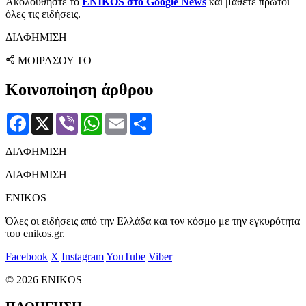
Ακολουθήστε το
ENIKOS στο Google News
και μάθετε πρώτοι
όλες τις ειδήσεις.
ΔΙΑΦΗΜΙΣΗ
ΜΟΙΡΑΣΟΥ ΤΟ
Κοινοποίηση άρθρου
Facebook
X
Viber
WhatsApp
Email
Μοιραστείτε
ΔΙΑΦΗΜΙΣΗ
ΔΙΑΦΗΜΙΣΗ
ENIKOS
Όλες οι ειδήσεις από την Ελλάδα και τον κόσμο με την εγκυρότητα
του enikos.gr.
Facebook
X
Instagram
YouTube
Viber
© 2026 ENIKOS