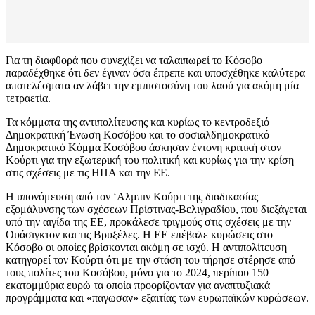
Για τη διαφθορά που συνεχίζει να ταλαιπωρεί το Κόσοβο
παραδέχθηκε ότι δεν έγιναν όσα έπρεπε και υποσχέθηκε καλύτερα
αποτελέσματα αν λάβει την εμπιστοσύνη του λαού για ακόμη μία
τετραετία.
Τα κόμματα της αντιπολίτευσης και κυρίως το κεντροδεξιό
Δημοκρατική Ένωση Κοσόβου και το σοσιαλδημοκρατικό
Δημοκρατικό Κόμμα Κοσόβου άσκησαν έντονη κριτική στον
Κούρτι για την εξωτερική του πολιτική και κυρίως για την κρίση
στις σχέσεις με τις ΗΠΑ και την ΕΕ.
Η υπονόμευση από τον ‘Αλμπιν Κούρτι της διαδικασίας
εξομάλυνσης των σχέσεων Πρίστινας-Βελιγραδίου, που διεξάγεται
υπό την αιγίδα της ΕΕ, προκάλεσε τριγμούς στις σχέσεις με την
Ουάσιγκτον και τις Βρυξέλες. Η ΕΕ επέβαλε κυρώσεις στο
Κόσοβο οι οποίες βρίσκονται ακόμη σε ισχύ. Η αντιπολίτευση
κατηγορεί τον Κούρτι ότι με την στάση του τήρησε στέρησε από
τους πολίτες του Κοσόβου, μόνο για το 2024, περίπου 150
εκατομμύρια ευρώ τα οποία προορίζονταν για αναπτυξιακά
προγράμματα και «παγωσαν» εξαιτίας των ευρωπαϊκών κυρώσεων.