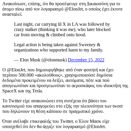
Ανακοίνωσε, επίσης, ότι θα προσέφευγε στη Δικαιοσύνη για το
άτομο πίσω από τον λογαριασμό @ElonJet, ο οποίος έχει έκτοτε
ανασταλεί.
Last night, car carrying lil X in LA was followed by
crazy stalker (thinking it was me), who later blocked
car from moving & climbed onto hood.
Legal action is being taken against Sweeney &
organizations who supported harm to my family.
— Elon Musk (@elonmusk)
December 15, 2022
Ο @ElonJet, που δημιουργήθηκε από έναν φοιτητή και έχει
περίπου 500.000 «ακολούθους», χρησιμοποιούσε δημόσια
δεδομένα προκειμένου να δείξει, αυτόματα, πότε και πού
απογειωνόταν και προσγειωνόταν το αεροσκάφος του ιδιοκτήτη της
SpaceX και της Tesla.
Το Twitter είχε ανακοινώσει στη συνέχεια ότι βάσει του
κανονισμού του απαγορεύει στο εξής την πλειονότητα των tweet
που δηλώνουν τη θέση κάποιου σε πραγματικό χρόνο.
Όταν ανέλαβε επικεφαλής του Twitter, ο Έλον Μασκ είχε
υποσχεθεί ότι δεν θα άγγιζε τον λογαριασμό @ElonJet.