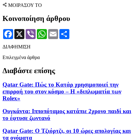
ΜΟΙΡΑΣΟΥ ΤΟ
Κοινοποίηση άρθρου
Facebook
X
Viber
WhatsApp
Email
Μοιραστείτε
ΔΙΑΦΗΜΙΣΗ
Επιλεγμένα άρθρα
Διαβάστε επίσης
Qatar Gate: Πώς το Κατάρ χρησιμοποιεί την
επιρροή του στον κόσμο – Η «διπλωματία των
Rolex»
Ουγκάντα: Ιπποπόταμος κατάπιε 2χρονο παιδί και
το έφτυσε ζωντανό
Qatar Gate: Ο Τζιόρτζι, οι 10 ώρες απολογίας και
τα ονόματα