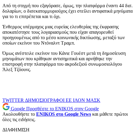
Από τη στιγμή που εξαγόρασε, όμως, την πλατφόρμα έναντι 44 δισ.
δολαρίων, ο δισεκατομμυριούχος έχει στείλει αντιφατικά μηνύματα
για το τι επιτρέπεται και τι όχι.
Ένθερμος υπέρμαχος μιας ευρείας ελευθερίας της έκφρασης
αποκατέστησε τους λογαριασμούς που είχαν απαγορευθεί
προηγουμένως από το μέσο κοινωνικής δικτύωσης, μεταξύ των
οποίων εκείνον του Ντόναλντ Τραμπ.
Όμως ανέστειλε εκείνον του Κάνιε Γουέστ μετά τη δημοσίευση
μηνυμάτων που κρίθηκαν αντισημιτικά και αρνήθηκε την
επιστροφή στην πλατφόρμα του ακροδεξιού συνωμοσιολόγου
Άλεξ Τζόουνς.
TWITTER
ΔΗΜΟΣΙΟΓΡΑΦΟΙ
ΕΕ
ΙΛΟΝ ΜΑΣΚ
Google
Προσθέστε το ENIKOS στην Google
Ακολουθήστε το
ENIKOS στο Google News
και μάθετε πρώτοι
όλες τις ειδήσεις.
ΔΙΑΦΗΜΙΣΗ