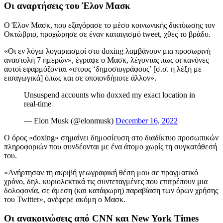
Οι αναρτήσεις του Έλον Μασκ
Ο Έλον Μασκ, που εξαγόρασε το μέσο κοινωνικής δικτύωσης τον
Οκτώβριο, προχώρησε σε έναν καταιγισμό tweet, χθες το βράδυ.
«Οι εν λόγω λογαριασμοί στο doxing λαμβάνουν μια προσωρινή
αναστολή 7 ημερών», έγραψε ο Μασκ, λέγοντας πως οι κανόνες
αυτοί εφαρμόζονται «στους ‘δημοσιογράφους’ [σ.σ. η λέξη με
εισαγωγικά] όπως και σε οποιονδήποτε άλλον».
Unsuspend accounts who doxxed my exact location in
real-time
— Elon Musk (@elonmusk)
December 16, 2022
Ο όρος «doxing» σημαίνει δημοσίευση στο διαδίκτυο προσωπικών
πληροφοριών που συνδέονται με ένα άτομο χωρίς τη συγκατάθεσή
του.
«Ανήρτησαν τη ακριβή γεωγραφική θέση μου σε πραγματικό
χρόνο, δηλ. κυριολεκτικά τις συντεταγμένες που επιτρέπουν μια
δολοφονία, σε άμεση (και κατάφωρη) παραβίαση των όρων χρήσης
του Twitter», ανέφερε ακόμη ο Μασκ.
Οι ανακοινώσεις από CNN και New York Times