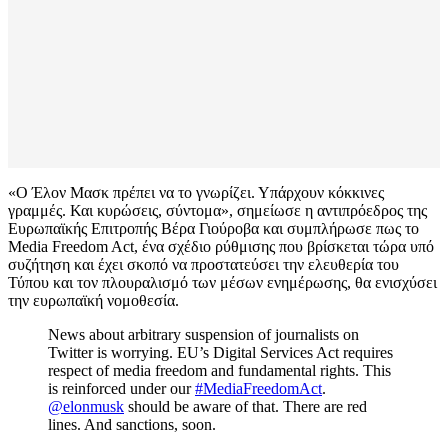
«Ο Έλον Μασκ πρέπει να το γνωρίζει. Υπάρχουν κόκκινες
γραμμές. Και κυρώσεις, σύντομα», σημείωσε η αντιπρόεδρος της
Ευρωπαϊκής Επιτροπής Βέρα Γιούροβα και συμπλήρωσε πως το
Media Freedom Act, ένα σχέδιο ρύθμισης που βρίσκεται τώρα υπό
συζήτηση και έχει σκοπό να προστατεύσει την ελευθερία του
Τύπου και τον πλουραλισμό των μέσων ενημέρωσης, θα ενισχύσει
την ευρωπαϊκή νομοθεσία.
News about arbitrary suspension of journalists on
Twitter is worrying. EU’s Digital Services Act requires
respect of media freedom and fundamental rights. This
is reinforced under our
#MediaFreedomAct
.
@elonmusk
should be aware of that. There are red
lines. And sanctions, soon.