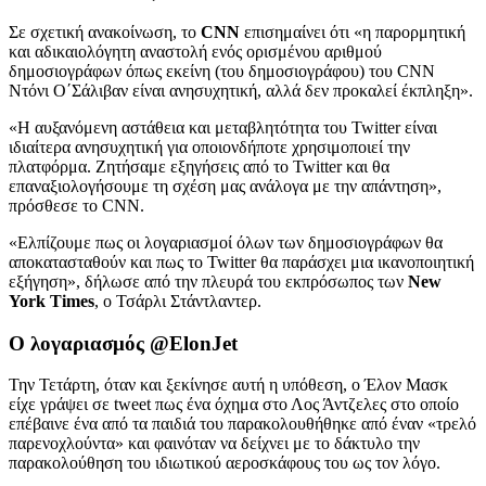
Σε σχετική ανακοίνωση, το
CNN
επισημαίνει ότι «η παρορμητική
και αδικαιολόγητη αναστολή ενός ορισμένου αριθμού
δημοσιογράφων όπως εκείνη (του δημοσιογράφου) του CNN
Ντόνι Ο΄Σάλιβαν είναι ανησυχητική, αλλά δεν προκαλεί έκπληξη».
«Η αυξανόμενη αστάθεια και μεταβλητότητα του Twitter είναι
ιδιαίτερα ανησυχητική για οποιονδήποτε χρησιμοποιεί την
πλατφόρμα. Ζητήσαμε εξηγήσεις από το Twitter και θα
επαναξιολογήσουμε τη σχέση μας ανάλογα με την απάντηση»,
πρόσθεσε το CNN.
«Ελπίζουμε πως οι λογαριασμοί όλων των δημοσιογράφων θα
αποκατασταθούν και πως το Twitter θα παράσχει μια ικανοποιητική
εξήγηση», δήλωσε από την πλευρά του εκπρόσωπος των
New
York Times
, ο Τσάρλι Στάντλαντερ.
Ο λογαριασμός @ElonJet
Την Τετάρτη, όταν και ξεκίνησε αυτή η υπόθεση, ο Έλον Μασκ
είχε γράψει σε tweet πως ένα όχημα στο Λος Άντζελες στο οποίο
επέβαινε ένα από τα παιδιά του παρακολουθήθηκε από έναν «τρελό
παρενοχλούντα» και φαινόταν να δείχνει με το δάκτυλο την
παρακολούθηση του ιδιωτικού αεροσκάφους του ως τον λόγο.