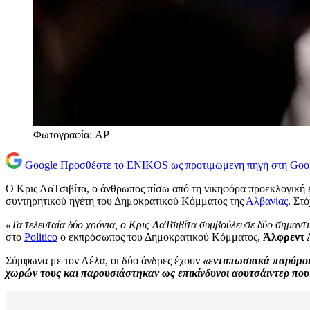
Φωτογραφία: AP
Google
Προσθέστε το ENIKOS ως προτιμώμενη πηγή στη Goo
Ο Κρις ΛαΤσιβίτα, ο άνθρωπος πίσω από τη νικηφόρα προεκλογική 
συντηρητικού ηγέτη του Δημοκρατικού Κόμματος της
Αλβανίας
. Στ
«Τα τελευταία δύο χρόνια, ο Κρις ΛαΤσιβίτα συμβούλευσε δύο σημαντ
στο
Politico
ο εκπρόσωπος του Δημοκρατικού Κόμματος,
Άλφρεντ 
Σύμφωνα με τον Λέλα, οι δύο άνδρες έχουν
«εντυπωσιακά παρόμοια
χωρών τους και παρουσιάστηκαν ως επικίνδυνοι αουτσάιντερ που 