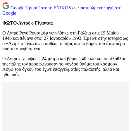
Google
Προσθέστε το ENIKOS ως προτιμώμενη πηγή στη
Google
ΦΩΤΟ-Αντρέ ο Γίγαντας
Ο Αντρέ Ρενέ Ρουσιμόφ γεννήθηκε στη Γαλλία στις 19 Μαΐου
1946 και πέθανε στις 27 Ιανουαρίου 1993. Έμεινε στην ιστορία ως
ο «Αντρέ ο Γίγαντας», καθώς το ύψος και το βάρος του ήταν πέρα
από τα συνηθισμένα.
Ο Αντρέ είχε ύψος 2,24 μέτρα και βάρος 240 κιλά και οι φίλαθλοι
της πάλης τον προσφωνούσαν το «όγδοο θαύμα του κόσμου».
Λόγω του όγκου του έγινε επαγγελματίας παλαιστής, αλλά και
ηθοποιός.