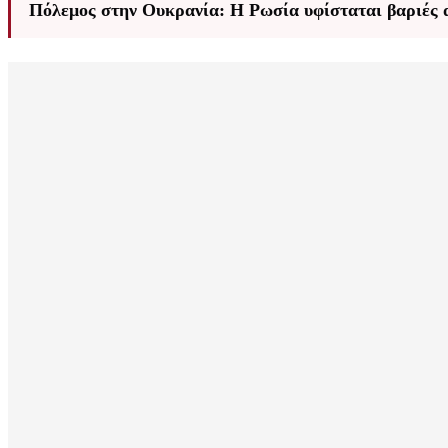
Πόλεμος στην Ουκρανία: Η Ρωσία υφίσταται βαριές α