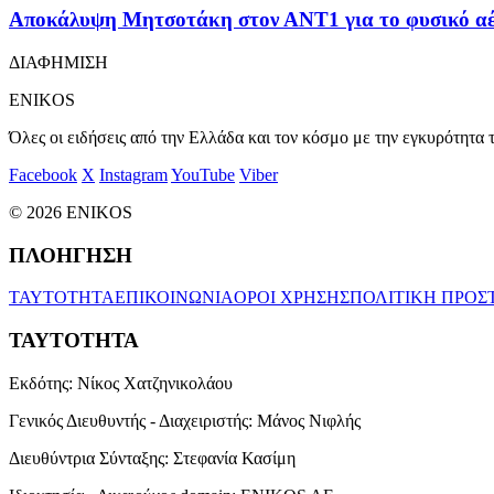
Αποκάλυψη Μητσοτάκη στον ΑΝΤ1 για το φυσικό αέρ
ΔΙΑΦΗΜΙΣΗ
ENIKOS
Όλες οι ειδήσεις από την Ελλάδα και τον κόσμο με την εγκυρότητα τ
Facebook
X
Instagram
YouTube
Viber
© 2026 ENIKOS
ΠΛΟΗΓΗΣΗ
ΤΑΥΤΟΤΗΤΑ
ΕΠΙΚΟΙΝΩΝΙΑ
ΟΡΟΙ ΧΡΗΣΗΣ
ΠΟΛΙΤΙΚΗ ΠΡΟΣ
ΤΑΥΤΟΤΗΤΑ
Εκδότης:
Νίκος Χατζηνικολάου
Γενικός Διευθυντής - Διαχειριστής:
Μάνος Νιφλής
Διευθύντρια Σύνταξης:
Στεφανία Κασίμη