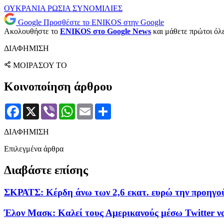
ΟΥΚΡΑΝΙΑ
ΡΩΣΙΑ
ΣΥΝΟΜΙΛΙΕΣ
Google
Προσθέστε το ENIKOS στην Google
Ακολουθήστε το
ENIKOS στο Google News
και μάθετε πρώτοι όλες
ΔΙΑΦΗΜΙΣΗ
ΜΟΙΡΑΣΟΥ ΤΟ
Κοινοποίηση άρθρου
Facebook
X
Viber
WhatsApp
Email
Μοιραστείτε
ΔΙΑΦΗΜΙΣΗ
Επιλεγμένα άρθρα
Διαβάστε επίσης
ΣΚΡΑΤΣ: Κέρδη άνω των 2,6 εκατ. ευρώ την προηγο
Έλον Μασκ: Καλεί τους Αμερικανούς μέσω Twitter ν