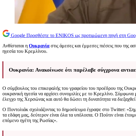
Google
Προσθέστε το ENIKOS ως προτιμώμενη πηγή στη Goo
Ανθίσταται η
Ουκρανία
στις άμεσες και έμμεσες πιέσεις που της ασ
ηγεσία του Κρεμλίνου.
Ουκρανία: Ανακοίνωσε ότι παρέλαβε σύγχρονα αντιαερ
Ο σύμβουλος του επικεφαλής του γραφείου του προέδρου της Ουκρα
ουκρανική ηγεσία να αρχίσει συνομιλίες με το Κρεμλίνο. Σύμφωνα μ
έλεγχο της Χερσώνας και αυτό θα δώσει τη δυνατότητα να διεξαχθεί
Ο Ποντολιάκ σχολιάζοντας το δημοσίευμα έγραψε στο Twitter: «Σημ
τα εδάφη μας, δεύτερον είναι όλα τα υπόλοιπα. Ο Πούτιν είναι έτοι
επόμενο ηγέτη της Ρωσίας».