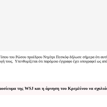
ς Τύπου του Ρώσου προέδρου Ντμίτρι Πεσκόφ δήλωσε σήμερα ότι αυτή
ωγή τους. Υπενθυμίζεται ότι παρόμοιο έγγραφο έχει υπογραφεί ως α
οσίευμα της WSJ και η άρνηση του Κρεμλίνου να σχολιά