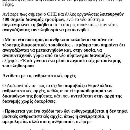
Γάζας.
Ανέφερε πως σήμερα ο ΟΗΕ και άλλες οργανώσεις
λειτουργούν
400 σημεία διανομής τροφίμων
, ενώ το νέο σύστημα
συγκεντρώνει τη βοήθεια
σε τέσσερις τοποθεσίες στον νότο,
αναγκάζοντας τον πληθυσμό να μετακινηθεί
.
«
Με το νέο σύστημα, οι άνθρωποι καλούνται να πάνε σε
τέσσερις διαφορετικές τοποθεσίες… πράγμα που σημαίνει ότι
αναγκάζονται να μετακινηθούν και, στην ουσία, να
ανασυνταχθούν γύρω από το νέο σύμπλεγμα διανομής
»,
εξήγησε. «
Έτσι γίνεται ένα μέσο αναγκαστικής μετακίνησης
του πληθυσμού
».
Αντίθετο με τις ανθρωπιστικές αρχές
Ο Λαζαρινί τόνισε πως το σχέδιο
παραβιάζει θεμελιώδεις
ανθρωπιστικές αρχές
, καθώς απαιτεί
προκαθορισμό των
δικαιούχων της βοήθειας
, κάτι που
αντιτίθεται στην αρχή της
διανομής χωρίς διακρίσεις
.
«
Πρόκειται για ένα σχέδιο που δεν ευθυγραμμίζεται ή δεν τηρεί
βασικές ανθρωπιστικές αρχές, όπως η ανεξαρτησία, η
αμεροληψία, αλλά και η ανθρωπιά
», ανέφερε.