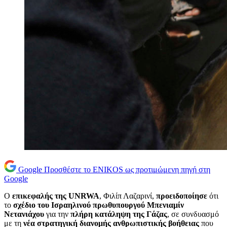
Google
Προσθέστε το ENIKOS ως προτιμώμενη πηγή στη
Google
Ο
επικεφαλής της UNRWA
, Φιλίπ Λαζαρινί,
προειδοποίησε
ότι
το
σχέδιο του Ισραηλινού πρωθυπουργού Μπενιαμίν
Νετανιάχου
για την
πλήρη κατάληψη της Γάζας
, σε συνδυασμό
με τη
νέα στρατηγική διανομής ανθρωπιστικής βοήθειας
που