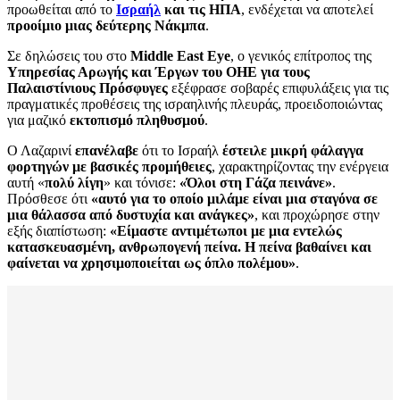
προωθείται από το
Ισραήλ
και τις ΗΠΑ
, ενδέχεται να αποτελεί
προοίμιο μιας δεύτερης Νάκμπα
.
Σε δηλώσεις του στο
Middle East Eye
, ο γενικός επίτροπος της
Υπηρεσίας Αρωγής και Έργων του ΟΗΕ για τους
Παλαιστίνιους Πρόσφυγες
εξέφρασε σοβαρές επιφυλάξεις για τις
πραγματικές προθέσεις της ισραηλινής πλευράς, προειδοποιώντας
για μαζικό
εκτοπισμό πληθυσμού
.
Ο Λαζαρινί
επανέλαβε
ότι το Ισραήλ
έστειλε μικρή φάλαγγα
φορτηγών με βασικές προμήθειες
, χαρακτηρίζοντας την ενέργεια
αυτή «
πολύ λίγη
» και τόνισε:
«Όλοι στη Γάζα πεινάνε»
.
Πρόσθεσε ότι
«αυτό για το οποίο μιλάμε είναι μια σταγόνα σε
μια θάλασσα από δυστυχία και ανάγκες»
, και προχώρησε στην
εξής διαπίστωση:
«Είμαστε αντιμέτωποι με μια εντελώς
κατασκευασμένη, ανθρωπογενή πείνα. Η πείνα βαθαίνει και
φαίνεται να χρησιμοποιείται ως όπλο πολέμου»
.