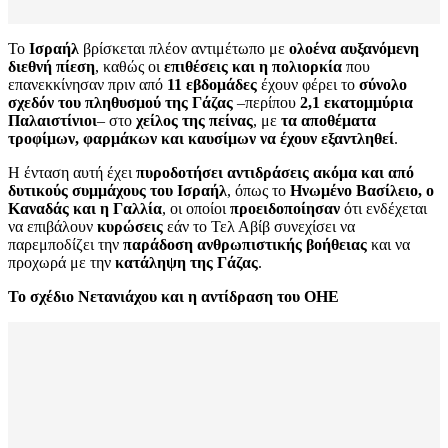
Το
Ισραήλ
βρίσκεται πλέον αντιμέτωπο με
ολοένα αυξανόμενη
διεθνή πίεση
, καθώς οι
επιθέσεις και η πολιορκία
που
επανεκκίνησαν πριν από
11 εβδομάδες
έχουν φέρει το
σύνολο
σχεδόν του πληθυσμού της Γάζας
–περίπου
2,1 εκατομμύρια
Παλαιστίνιοι
– στο
χείλος της πείνας
, με
τα αποθέματα
τροφίμων, φαρμάκων και καυσίμων να έχουν εξαντληθεί
.
Η ένταση αυτή έχει
πυροδοτήσει αντιδράσεις ακόμα και από
δυτικούς συμμάχους του Ισραήλ
, όπως το
Ηνωμένο Βασίλειο, ο
Καναδάς και η Γαλλία
, οι οποίοι
προειδοποίησαν
ότι ενδέχεται
να επιβάλουν
κυρώσεις
εάν το Τελ Αβίβ συνεχίσει να
παρεμποδίζει την
παράδοση ανθρωπιστικής βοήθειας
και να
προχωρά με την
κατάληψη της Γάζας
.
Το σχέδιο Νετανιάχου και η αντίδραση του ΟΗΕ