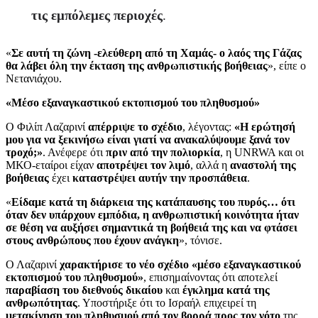
τις εμπόλεμες περιοχές
.
«
Σε αυτή τη ζώνη -ελεύθερη από τη Χαμάς- ο λαός της Γάζας
θα λάβει όλη την έκταση της ανθρωπιστικής βοήθειας
», είπε ο
Νετανιάχου.
«Μέσο εξαναγκαστικού εκτοπισμού του πληθυσμού»
Ο Φιλίπ Λαζαρινί
απέρριψε το σχέδιο
, λέγοντας:
«Η ερώτησή
μου για να ξεκινήσω είναι γιατί να ανακαλύψουμε ξανά τον
τροχό;»
. Ανέφερε ότι
πριν από την πολιορκία
, η UNRWA και οι
ΜΚΟ-εταίροι είχαν
αποτρέψει τον λιμό
, αλλά η
αναστολή της
βοήθειας
έχει
καταστρέψει αυτήν την προσπάθεια
.
«
Είδαμε κατά τη διάρκεια της κατάπαυσης του πυρός… ότι
όταν δεν υπάρχουν εμπόδια, η ανθρωπιστική κοινότητα ήταν
σε θέση να αυξήσει σημαντικά τη βοήθειά της και να φτάσει
στους ανθρώπους που έχουν ανάγκη
», τόνισε.
Ο Λαζαρινί
χαρακτήρισε το νέο σχέδιο «μέσο εξαναγκαστικού
εκτοπισμού του πληθυσμού»
, επισημαίνοντας ότι αποτελεί
παραβίαση του διεθνούς δικαίου
και
έγκλημα κατά της
ανθρωπότητας
. Υποστήριξε ότι το Ισραήλ επιχειρεί τη
μετακίνηση του πληθυσμού από τον βορρά προς τον νότο
της