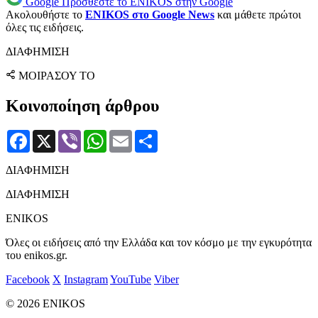
Google
Προσθέστε το ENIKOS στην Google
Ακολουθήστε το
ENIKOS στο Google News
και μάθετε πρώτοι
όλες τις ειδήσεις.
ΔΙΑΦΗΜΙΣΗ
ΜΟΙΡΑΣΟΥ ΤΟ
Κοινοποίηση άρθρου
Facebook
X
Viber
WhatsApp
Email
Μοιραστείτε
ΔΙΑΦΗΜΙΣΗ
ΔΙΑΦΗΜΙΣΗ
ENIKOS
Όλες οι ειδήσεις από την Ελλάδα και τον κόσμο με την εγκυρότητα
του enikos.gr.
Facebook
X
Instagram
YouTube
Viber
© 2026 ENIKOS