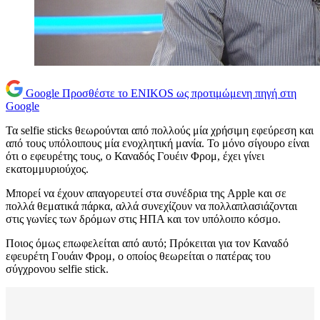
Google
Προσθέστε το ENIKOS ως προτιμώμενη πηγή στη
Google
Τα selfie sticks θεωρούνται από πολλούς μία χρήσιμη εφεύρεση και
από τους υπόλοιπους μία ενοχλητική μανία. Το μόνο σίγουρο είναι
ότι ο εφευρέτης τους, ο Καναδός Γουέιν Φρομ, έχει γίνει
εκατομμυριούχος.
Μπορεί να έχουν απαγορευτεί στα συνέδρια της Apple και σε
πολλά θεματικά πάρκα, αλλά συνεχίζουν να πολλαπλασιάζονται
στις γωνίες των δρόμων στις ΗΠΑ και τον υπόλοιπο κόσμο.
Ποιος όμως επωφελείται από αυτό; Πρόκειται για τον Καναδό
εφευρέτη Γουάιν Φρομ, ο οποίος θεωρείται ο πατέρας του
σύγχρονου selfie stick.