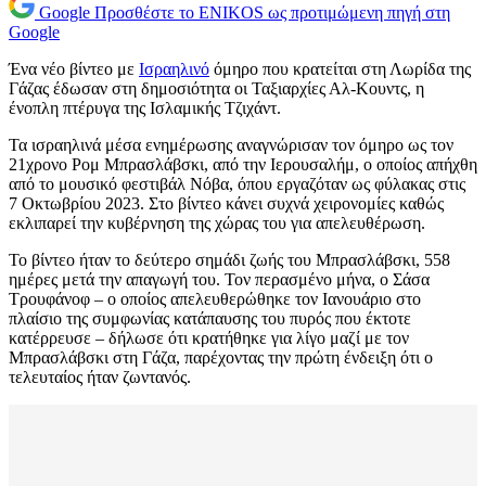
Google
Προσθέστε το ENIKOS ως προτιμώμενη πηγή στη
Google
Ένα νέο βίντεο με
Ισραηλινό
όμηρο που κρατείται στη Λωρίδα της
Γάζας έδωσαν στη δημοσιότητα οι Ταξιαρχίες Αλ-Κουντς, η
ένοπλη πτέρυγα της Ισλαμικής Τζιχάντ.
Τα ισραηλινά μέσα ενημέρωσης αναγνώρισαν τον όμηρο ως τον
21χρονο Ρομ Μπρασλάβσκι, από την Ιερουσαλήμ, ο οποίος απήχθη
από το μουσικό φεστιβάλ Νόβα, όπου εργαζόταν ως φύλακας στις
7 Οκτωβρίου 2023. Στο βίντεο κάνει συχνά χειρονομίες καθώς
εκλιπαρεί την κυβέρνηση της χώρας του για απελευθέρωση.
Το βίντεο ήταν το δεύτερο σημάδι ζωής του Μπρασλάβσκι, 558
ημέρες μετά την απαγωγή του. Τον περασμένο μήνα, ο Σάσα
Τρουφάνοφ – ο οποίος απελευθερώθηκε τον Ιανουάριο στο
πλαίσιο της συμφωνίας κατάπαυσης του πυρός που έκτοτε
κατέρρευσε – δήλωσε ότι κρατήθηκε για λίγο μαζί με τον
Μπρασλάβσκι στη Γάζα, παρέχοντας την πρώτη ένδειξη ότι ο
τελευταίος ήταν ζωντανός.