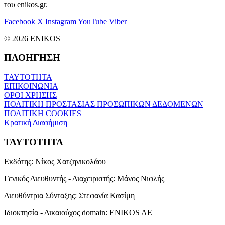
του enikos.gr.
Facebook
X
Instagram
YouTube
Viber
© 2026 ENIKOS
ΠΛΟΗΓΗΣΗ
ΤΑΥΤΟΤΗΤΑ
ΕΠΙΚΟΙΝΩΝΙΑ
ΟΡΟΙ ΧΡΗΣΗΣ
ΠΟΛΙΤΙΚΗ ΠΡΟΣΤΑΣΙΑΣ ΠΡΟΣΩΠΙΚΩΝ ΔΕΔΟΜΕΝΩΝ
ΠΟΛΙΤΙΚΗ COOKIES
Κρατική Διαφήμιση
ΤΑΥΤΟΤΗΤΑ
Εκδότης:
Νίκος Χατζηνικολάου
Γενικός Διευθυντής - Διαχειριστής:
Μάνος Νιφλής
Διευθύντρια Σύνταξης:
Στεφανία Κασίμη
Ιδιοκτησία - Δικαιούχος domain:
ENIKOS AE