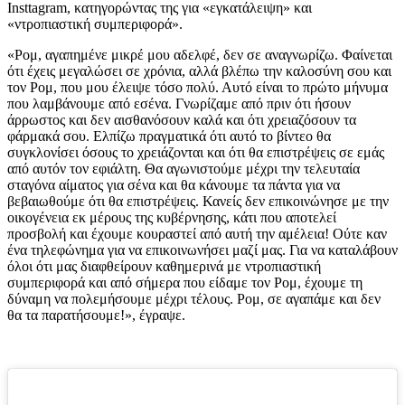
Insttagram, κατηγορώντας της για «εγκατάλειψη» και
«ντροπιαστική συμπεριφορά».
«Ρομ, αγαπημένε μικρέ μου αδελφέ, δεν σε αναγνωρίζω. Φαίνεται
ότι έχεις μεγαλώσει σε χρόνια, αλλά βλέπω την καλοσύνη σου και
τον Ρομ, που μου έλειψε τόσο πολύ. Αυτό είναι το πρώτο μήνυμα
που λαμβάνουμε από εσένα. Γνωρίζαμε από πριν ότι ήσουν
άρρωστος και δεν αισθανόσουν καλά και ότι χρειαζόσουν τα
φάρμακά σου. Ελπίζω πραγματικά ότι αυτό το βίντεο θα
συγκλονίσει όσους το χρειάζονται και ότι θα επιστρέψεις σε εμάς
από αυτόν τον εφιάλτη. Θα αγωνιστούμε μέχρι την τελευταία
σταγόνα αίματος για σένα και θα κάνουμε τα πάντα για να
βεβαιωθούμε ότι θα επιστρέψεις. Κανείς δεν επικοινώνησε με την
οικογένεια εκ μέρους της κυβέρνησης, κάτι που αποτελεί
προσβολή και έχουμε κουραστεί από αυτή την αμέλεια! Ούτε καν
ένα τηλεφώνημα για να επικοινωνήσει μαζί μας. Για να καταλάβουν
όλοι ότι μας διαφθείρουν καθημερινά με ντροπιαστική
συμπεριφορά και από σήμερα που είδαμε τον Ρομ, έχουμε τη
δύναμη να πολεμήσουμε μέχρι τέλους. Ρομ, σε αγαπάμε και δεν
θα τα παρατήσουμε!», έγραψε.