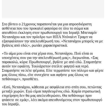
Στο βίντεο ο 21χρονος παραπονιέται για μια απροσδιόριστη
ασθένεια που του προκαλεί φαγούρα σε όλο το σώμα και
απευθύνει έκκληση στον πρωθυπουργό του Ισραήλ Μπενιαμίν
Νετανιάχου και τον πρόεδρο των ΗΠΑ Ντόναλντ Τραμπ να
εξασφαλίσουν την απελευθέρωσή του. «Νετανιάχου μπορείς να με
βγάλεις από εδώ;», ρωτάει χαρακτηριστικά.
«Το αίμα μου είναι στα χέρια σου, Νετανιάχου. Πού είναι οι
υποσχέσεις σου για την απελευθέρωσή μας;», διερωτάται. «Σας
παρακαλώ, κύριε Πρωθυπουργέ, βγάλτε με από εδώ. Σταματήστε
αυτόν τον εφιάλτη. Τουλάχιστον στείλτε φαγητό και νερό.
Σταματήστε να λέτε ψέματα. Είτε τερματίστε τον πόλεμο και φέρτε
μας όλους πίσω, είτε συνεχίστε και αφήστε μας όλους να
πεθάνουμε», προσθέτει.
«Εσύ, Νετανιάχου, κάθεσαι με ασφάλεια στο σπίτι σου, πετώντας
μεταξύ χωρών. Εγώ είμαι παγιδευμένος εδώ. Καμία στρατιωτική
επιχείρηση δεν θα μας απελευθερώσει. Θα πεθάνουμε πριν
φτάσετε σε εμάς», λέει ακόμα απευθυνόμενος στον πρωθυπουργό
του Ισραήλ.