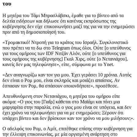
του
Η μητέρα του Τάμι Μπρασλάβσκι, έμαθε για το βίντεο από τα
δελτία ειδήσεων και δήλωσε ότι κανένας εκπρόσωπος της
κυβέρνησης δεν είχε επικοινωνήσει μαζί της για να την ενημερώσει
πριν από τη δημοσιοποίησή του.
«Τρομακτικό! Ντροπή για το κράτος του Ισραήλ. Συγκλονιστικό
που πρέπει να το δω στο Telegram όπως όλοι. Ούτε [ο υπεύθυνος
για τους ομήρους των IDF Νιτζάν Αλόν, ούτε [ο υπεύθυνος για
τους ομήρους της κυβέρνησης] Γκαλ Χιρς, ούτε [ο Νετανιάχου],
κανείς δεν μας τηλεφώνησε», είπε, σύμφωνα με το Ynet.
«Δεν αναγνωρίζω καν τον γιο μου. Έχει γεράσει 10 χρόνια. Αυτός
δεν είναι ο Ρομ μου, είναι σκληρός και μοιάζει απαίσιος. Αν
έσπασαν τον Ρομ, θα σπάσουν οποιονδήποτε», προσέθεσε.
Απευθυνόμενη στον Νετανιάχου, η μητέρα του ομήρου είπε
ακόμα: «Ο γιος του [Γιαΐρ] κάθεται στο Μαϊάμι και πίνει μια
μαργαρίτα στην παραλία, ενώ ο γιος μου είναι σε υπόγεια, και δεν
έχει χρόνο να τηλεφωνήσει για να με ενημερώσει; Ξέρουν ότι
υπάρχει βίντεο και δεν βρίσκουν καν τον χρόνο να μου μιλήσουν;».
Ο αδελφός του Ρομ, ο Αμίτ, επιτέθηκε επίσης στην κυβέρνηση για
την έλλειψη επικοινωνίας, με μία οργισμένη ανάρτηση στο