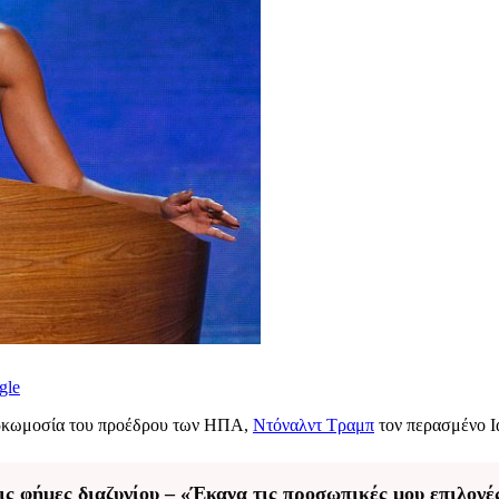
gle
 ορκωμοσία του προέδρου των ΗΠΑ,
Ντόναλντ Τραμπ
τον περασμένο Ι
ς φήμες διαζυγίου – «Έκανα τις προσωπικές μου επιλογέ