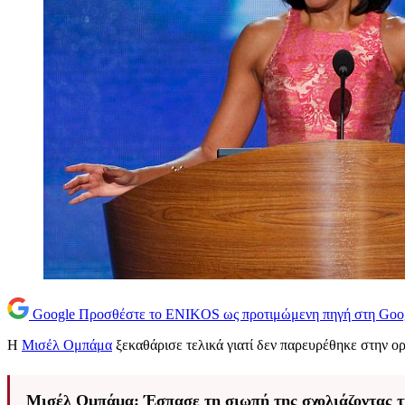
Google
Προσθέστε το ENIKOS ως προτιμώμενη πηγή στη Goo
Η
Μισέλ Ομπάμα
ξεκαθάρισε τελικά γιατί δεν παρευρέθηκε στην
Μισέλ Ομπάμα: Έσπασε τη σιωπή της σχολιάζοντας τι