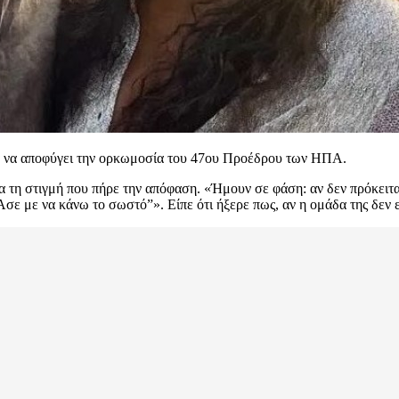
ια να αποφύγει την ορκωμοσία του 47ου Προέδρου των ΗΠΑ.
ια τη στιγμή που πήρε την απόφαση. «Ήμουν σε φάση: αν δεν πρόκειτα
“Άσε με να κάνω το σωστό”». Είπε ότι ήξερε πως, αν η ομάδα της δεν