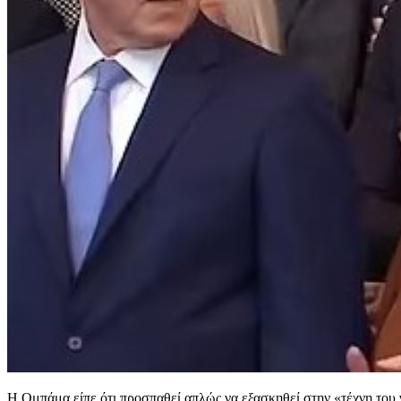
Η Ομπάμα είπε ότι προσπαθεί απλώς να εξασκηθεί στην «τέχνη του ν