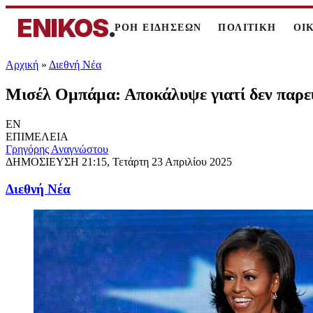
ENIKOS
.
ΡΟΗ ΕΙΔΗΣΕΩΝ
ΠΟΛΙΤΙΚΗ
ΟΙ
Αρχική
»
Διεθνή Νέα
Μισέλ Ομπάμα: Αποκάλυψε γιατί δεν παρ
EN
ΕΠΙΜΕΛΕΙΑ
Γρηγόρης Αναγνώστου
ΔΗΜΟΣΙΕΥΣΗ
21:15, Τετάρτη 23 Απριλίου 2025
Διεθνή Νέα