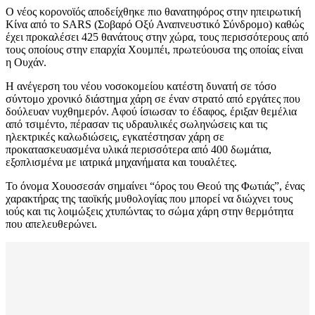
Ο νέος κορονοϊός αποδείχθηκε πιο θανατηφόρος στην ηπειρωτική
Κίνα από το SARS (Σοβαρό Οξύ Αναπνευστικό Σύνδρομο) καθώς
έχει προκαλέσει 425 θανάτους στην χώρα, τους περισσότερους από
τους οποίους στην επαρχία Χουμπέι, πρωτεύουσα της οποίας είναι
η Ουχάν.
Η ανέγερση του νέου νοσοκομείου κατέστη δυνατή σε τόσο
σύντομο χρονικό διάστημα χάρη σε έναν στρατό από εργάτες που
δούλευαν νυχθημερόν. Αφού ίσιωσαν το έδαφος, έριξαν θεμέλια
από τσιμέντο, πέρασαν τις υδραυλικές σωληνώσεις και τις
ηλεκτρικές καλωδιώσεις, εγκατέστησαν χάρη σε
προκατασκευασμένα υλικά περισσότερα από 400 δωμάτια,
εξοπλισμένα με ιατρικά μηχανήματα και τουαλέτες.
Το όνομα Χουοσεσάν σημαίνει “όρος του Θεού της Φωτιάς”, ένας
χαρακτήρας της ταοϊκής μυθολογίας που μπορεί να διώχνει τους
ιούς και τις λοιμώξεις χτυπώντας το σώμα χάρη στην θερμότητα
που απελευθερώνει.