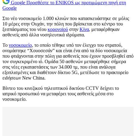
Google
Προσθέστε το ENIKOS ως προτιμώμενη πηγή στη
Google
Στο νέο νοσοκομείο 1.000 κλινών που κατασκευάστηκε σε μόλις
10 μέρες στην Ουχάν, την πόλη που βρίσκεται στο κέντρο του
ξεσπάσματος του νέου
κορονοϊού
στην
Κίνα
, μεταφέρθηκαν
ασθενείς από άλλα νοσηλευτικά ιδρύματα.
Το
νοσοκομείο
, το οποίο τέθηκε υπό τον έλεγχο του στρατού,
ονομάστηκε “Χουοσεσάν” και είναι ένα από τα δύο νοσοκομεία
που φτιάχνονται στην πόλη για ασθενείς που έχουν προσβληθεί από
τον συγκεκριμένο ιό. Ομάδα 50 ασθενών μεταφέρθηκε σήμερα
στις νέες εγκαταστάσεις των 34.000 τμ, που είναι ανάλογα
εξοπλισμένες και διαθέτουν δίκτυο 5G, μετέδωσε το πρακτορείο
ειδήσεων New China.
Βίντεο του κινεζικού τηλεοπτικού δικτύου CCTV δείχνει το
ιατρικό προσωπικό να μεταφέρει τους ασθενείς μέσα στο
νοσοκομείο.