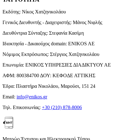
Εκδότης:
Νίκος Χατζηνικολάου
Γενικός Διευθυντής - Διαχειριστής:
Μάνος Νιφλής
Διευθύντρια Σύνταξης:
Στεφανία Κασίμη
Ιδιοκτησία - Δικαιούχος domain:
ENIKOS AE
Νόμιμος Εκπρόσωπος:
Στέργιος Χατζηνικολάου
Επωνυμία:
ΕΝΙΚΟΣ ΥΠΗΡΕΣΙΕΣ ΔΙΑΔΙΚΤΥΟΥ ΑΕ
ΑΦΜ:
800384700
ΔΟΥ:
ΚΕΦΟΔΕ ΑΤΤΙΚΗΣ
Έδρα:
Πλαστήρα Νικολάου, Μαρούσι, 151 24
Email:
info@enikos.gr
Τηλ. Επικοινωνίας:
+30 (210) 878-8006
Μητρώο Έντυπου και Ηλεκτρονικού Τύπου