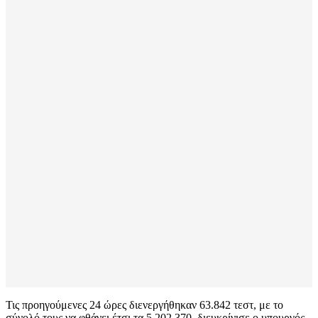
Τις προηγούμενες 24 ώρες διενεργήθηκαν 63.842 τεστ, με το
σύνολό τους να φθάνει έτσι τα 5.202.370, διευκρίνισε ο υπουργός