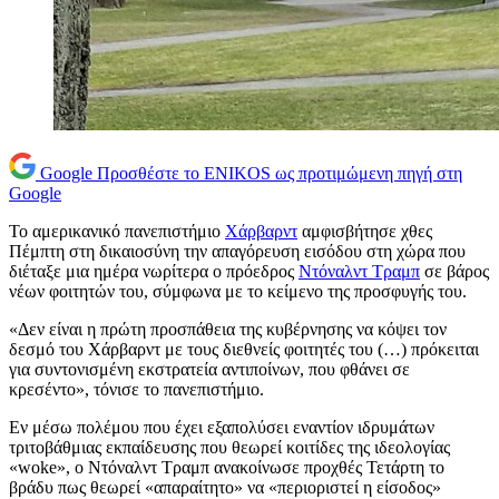
Google
Προσθέστε το ENIKOS ως προτιμώμενη πηγή στη
Google
Το αμερικανικό πανεπιστήμιο
Χάρβαρντ
αμφισβήτησε χθες
Πέμπτη στη δικαιοσύνη την απαγόρευση εισόδου στη χώρα που
διέταξε μια ημέρα νωρίτερα ο πρόεδρος
Ντόναλντ Τραμπ
σε βάρος
νέων φοιτητών του, σύμφωνα με το κείμενο της προσφυγής του.
«Δεν είναι η πρώτη προσπάθεια της κυβέρνησης να κόψει τον
δεσμό του Χάρβαρντ με τους διεθνείς φοιτητές του (…) πρόκειται
για συντονισμένη εκστρατεία αντιποίνων, που φθάνει σε
κρεσέντο», τόνισε το πανεπιστήμιο.
Εν μέσω πολέμου που έχει εξαπολύσει εναντίον ιδρυμάτων
τριτοβάθμιας εκπαίδευσης που θεωρεί κοιτίδες της ιδεολογίας
«woke», ο Ντόναλντ Τραμπ ανακοίνωσε προχθές Τετάρτη το
βράδυ πως θεωρεί «απαραίτητο» να «περιοριστεί η είσοδος»