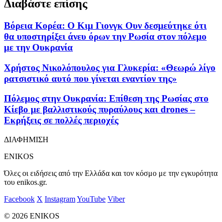
Διαβάστε επίσης
Βόρεια Κορέα: Ο Κιμ Γιονγκ Ουν δεσμεύτηκε ότι
θα υποστηρίξει άνευ όρων την Ρωσία στον πόλεμο
με την Ουκρανία
Χρήστος Νικολόπουλος για Γλυκερία: «Θεωρώ λίγο
ρατσιστικό αυτό που γίνεται εναντίον της»
Πόλεμος στην Ουκρανία: Επίθεση της Ρωσίας στο
Κίεβο με βαλλιστικούς πυραύλους και drones –
Εκρήξεις σε πολλές περιοχές
ΔΙΑΦΗΜΙΣΗ
ENIKOS
Όλες οι ειδήσεις από την Ελλάδα και τον κόσμο με την εγκυρότητα
του enikos.gr.
Facebook
X
Instagram
YouTube
Viber
© 2026 ENIKOS