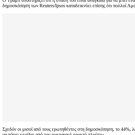
Ο Τραμπ υποστηρίζει ότι η στάση του είναι αναγκαία για να μπει έν
δημοσκόπηση των Reuters/Ipsos καταδεικνύει επίσης ότι πολλοί Αμε
Σχεδόν οι μισοί από τους ερωτηθέντες στη δημοσκόπηση, το 44%, λ
να πάρει μερίδιο από τον ουκρανικό ορυκτό πλούτο».