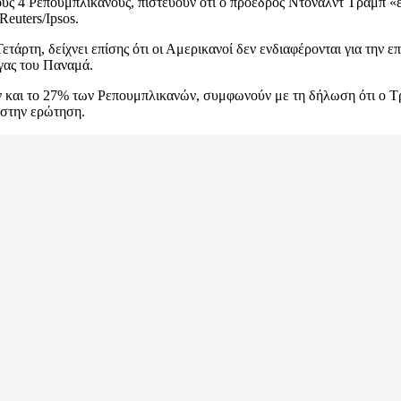
υς 4 Ρεπουμπλικάνους, πιστεύουν ότι ο πρόεδρος Ντόναλντ Τραμπ «ε
Reuters/Ipsos.
άρτη, δείχνει επίσης ότι οι Αμερικανοί δεν ενδιαφέρονται για την ε
υγας του Παναμά.
και το 27% των Ρεπουμπλικανών, συμφωνούν με τη δήλωση ότι ο Τρ
 στην ερώτηση.