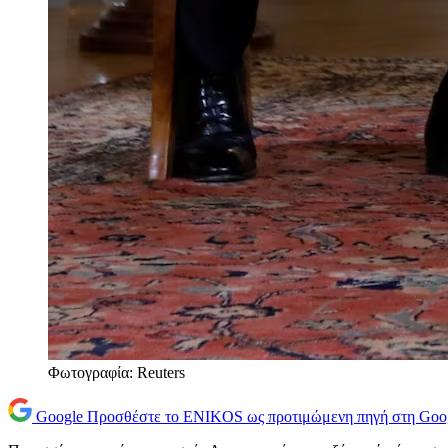
Φωτογραφία: Reuters
Google
Προσθέστε το ENIKOS ως προτιμώμενη πηγή στη Goo