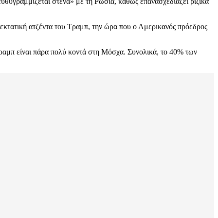
υθυγραμμίζεται στενά» με τη Ρωσία, καθώς επανασχεδιάζει ριζικά
πεκτατική ατζέντα του Τραμπ, την ώρα που ο Αμερικανός πρόεδρος
αμπ είναι πάρα πολύ κοντά στη Μόσχα. Συνολικά, το 40% των