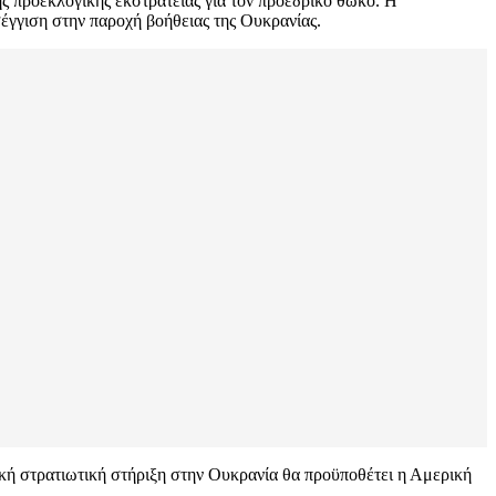
της προεκλογικής εκστρατείας για τον προεδρικό θώκο. Η
σέγγιση στην παροχή βοήθειας της Ουκρανίας.
ική στρατιωτική στήριξη στην Ουκρανία θα προϋποθέτει η Αμερική