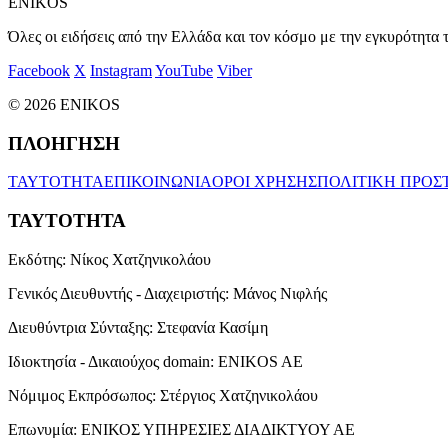
ENIKOS
Όλες οι ειδήσεις από την Ελλάδα και τον κόσμο με την εγκυρότητα τ
Facebook
X
Instagram
YouTube
Viber
© 2026 ENIKOS
ΠΛΟΗΓΗΣΗ
ΤΑΥΤΟΤΗΤΑ
ΕΠΙΚΟΙΝΩΝΙΑ
ΟΡΟΙ ΧΡΗΣΗΣ
ΠΟΛΙΤΙΚΗ ΠΡΟΣ
ΤΑΥΤΟΤΗΤΑ
Εκδότης:
Νίκος Χατζηνικολάου
Γενικός Διευθυντής - Διαχειριστής:
Μάνος Νιφλής
Διευθύντρια Σύνταξης:
Στεφανία Κασίμη
Ιδιοκτησία - Δικαιούχος domain:
ENIKOS AE
Νόμιμος Εκπρόσωπος:
Στέργιος Χατζηνικολάου
Επωνυμία:
ΕΝΙΚΟΣ ΥΠΗΡΕΣΙΕΣ ΔΙΑΔΙΚΤΥΟΥ ΑΕ