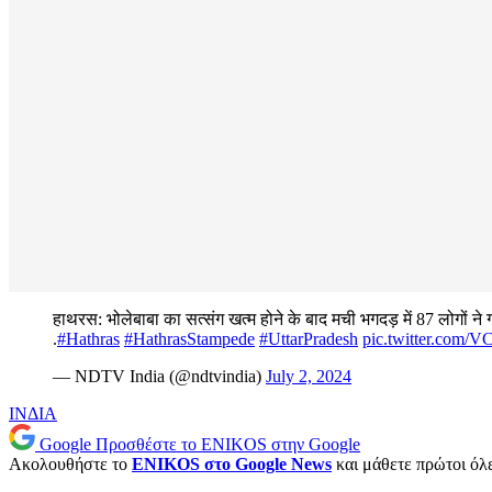
हाथरस: भोलेबाबा का सत्संग खत्म होने के बाद मची भगदड़ में 87 लोगों 
.
#Hathras
#HathrasStampede
#UttarPradesh
pic.twitter.com/V
— NDTV India (@ndtvindia)
July 2, 2024
ΙΝΔΙΑ
Google
Προσθέστε το ENIKOS στην Google
Ακολουθήστε το
ENIKOS στο Google News
και μάθετε πρώτοι όλες