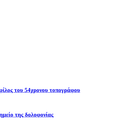
ι φίλος του 54χρονου τοπογράφου
ημείο της δολοφονίας