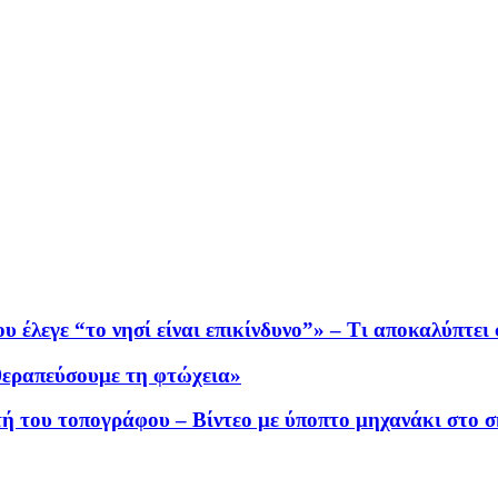
 έλεγε “το νησί είναι επικίνδυνο”» – Τι αποκαλύπτε
 θεραπεύσουμε τη φτώχεια»
τή του τοπογράφου – Βίντεο με ύποπτο μηχανάκι στο σ