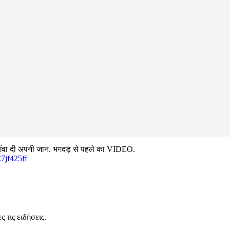
ने गंवा दी अपनी जान. भगदड़ से पहले का VIDEO.
C7jf425ff
 τις ειδήσεις.