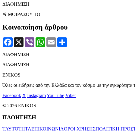
ΔΙΑΦΗΜΙΣΗ
ΜΟΙΡΑΣΟΥ ΤΟ
Κοινοποίηση άρθρου
Facebook
X
Viber
WhatsApp
Email
Μοιραστείτε
ΔΙΑΦΗΜΙΣΗ
ΔΙΑΦΗΜΙΣΗ
ENIKOS
Όλες οι ειδήσεις από την Ελλάδα και τον κόσμο με την εγκυρότητα τ
Facebook
X
Instagram
YouTube
Viber
© 2026 ENIKOS
ΠΛΟΗΓΗΣΗ
ΤΑΥΤΟΤΗΤΑ
ΕΠΙΚΟΙΝΩΝΙΑ
ΟΡΟΙ ΧΡΗΣΗΣ
ΠΟΛΙΤΙΚΗ ΠΡΟΣ