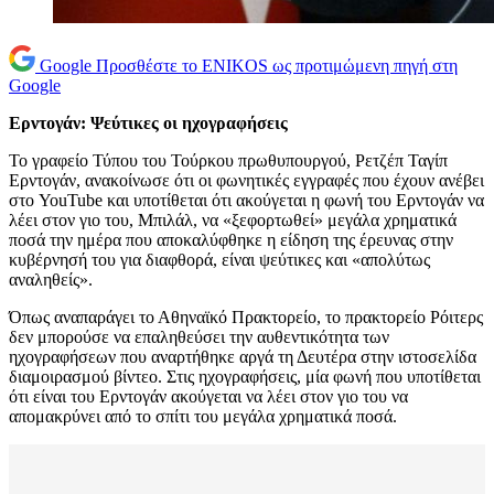
Google
Προσθέστε το ENIKOS ως προτιμώμενη πηγή στη
Google
Ερντογάν: Ψεύτικες οι ηχογραφήσεις
Το γραφείο Τύπου του Τούρκου πρωθυπουργού, Ρετζέπ Ταγίπ
Ερντογάν, ανακοίνωσε ότι οι φωνητικές εγγραφές που έχουν ανέβει
στο YouTube και υποτίθεται ότι ακούγεται η φωνή του Ερντογάν να
λέει στον γιο του, Μπιλάλ, να «ξεφορτωθεί» μεγάλα χρηματικά
ποσά την ημέρα που αποκαλύφθηκε η είδηση της έρευνας στην
κυβέρνησή του για διαφθορά, είναι ψεύτικες και «απολύτως
αναληθείς».
Όπως αναπαράγει το Αθηναϊκό Πρακτορείο, το πρακτορείο Ρόιτερς
δεν μπορούσε να επαληθεύσει την αυθεντικότητα των
ηχογραφήσεων που αναρτήθηκε αργά τη Δευτέρα στην ιστοσελίδα
διαμοιρασμού βίντεο. Στις ηχογραφήσεις, μία φωνή που υποτίθεται
ότι είναι του Ερντογάν ακούγεται να λέει στον γιο του να
απομακρύνει από το σπίτι του μεγάλα χρηματικά ποσά.