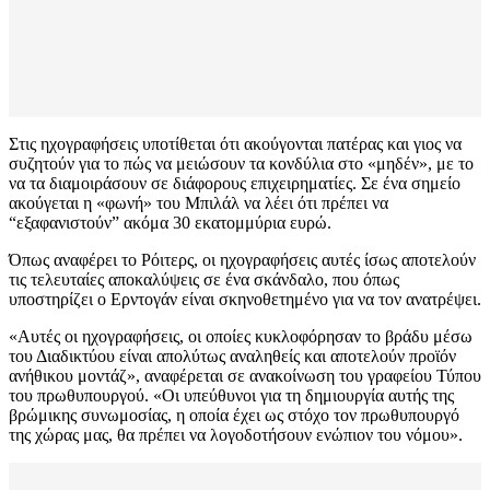
Στις ηχογραφήσεις υποτίθεται ότι ακούγονται πατέρας και γιος να
συζητούν για το πώς να μειώσουν τα κονδύλια στο «μηδέν», με το
να τα διαμοιράσουν σε διάφορους επιχειρηματίες. Σε ένα σημείο
ακούγεται η «φωνή» του Μπιλάλ να λέει ότι πρέπει να
“εξαφανιστούν” ακόμα 30 εκατομμύρια ευρώ.
Όπως αναφέρει το Ρόιτερς, οι ηχογραφήσεις αυτές ίσως αποτελούν
τις τελευταίες αποκαλύψεις σε ένα σκάνδαλο, που όπως
υποστηρίζει ο Ερντογάν είναι σκηνοθετημένο για να τον ανατρέψει.
«Αυτές οι ηχογραφήσεις, οι οποίες κυκλοφόρησαν το βράδυ μέσω
του Διαδικτύου είναι απολύτως αναληθείς και αποτελούν προϊόν
ανήθικου μοντάζ», αναφέρεται σε ανακοίνωση του γραφείου Τύπου
του πρωθυπουργού. «Οι υπεύθυνοι για τη δημιουργία αυτής της
βρώμικης συνωμοσίας, η οποία έχει ως στόχο τον πρωθυπουργό
της χώρας μας, θα πρέπει να λογοδοτήσουν ενώπιον του νόμου».