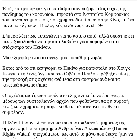
Έτσι, κατηγορήθηκε για ρατσισμό όταν πόζαρε, στις αρχές της
πανδημίας του κορονοϊού, μπροστά στο Ινστιτούτο Κομφούκιος
του πανεπιστημίου του, που χρηματοδοτείται από την Κίνα, με ένα
πανό που έγραφε «Βιολογικός κίνδυνος Covid-19».
Σήμερα λέει πως μετανιώνει για το αστείο αυτό, αλλά υποστηρίζει
πως εξακολουθεί να μην καταλαβαίνει γιατί παραμένει στο
στόχαστρο του Πεκίνου.
Μία εξήγηση είναι ότι άγγιξε μια ευαίσθητη χορδή.
Εκτός από το ότι κατηγορεί το Πεκίνο για καταστολή στο Χονγκ
Κονγκ, στη Σιντζιάνγκ και στο Θιβέτ, ο Παύλου τράβηξε επίσης
την προσοχή στις σχέσεις ανάμεσα στα αυστραλιανά και τα
κινεζικά πανεπιστήμια.
Οι σχέσεις αυτές αποτελούν στο εξής αντικείμενο έρευνας εκ
μέρους των αυστραλιανών αρχών που φοβούνται πως η συρροή
κινέζικων χρημάτων μπορεί να θέσει σε κίνδυνο το εθνικό
συμφέρον.
Η Ιλέιν Πίρσον , διευθύντρια του αυστραλιανού τμήματος της
οργάνωσης Παρατηρητήριο Ανθρωπίνων Δικαιωμάτων (Human
Rights Watch), υπογράμμισε πως αυτό το μόνο που έκανε ήταν να