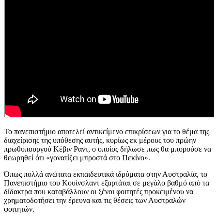
Το πανεπιστήμιο αποτελεί αντικείμενο επικρίσεων για το θέμα της
διαχείρισης της υπόθεσης αυτής, κυρίως εκ μέρους του πρώην
πρωθυπουργού Κέβιν Ραντ, ο οποίος δήλωσε πως θα μπορούσε να
θεωρηθεί ότι «γονατίζει μπροστά στο Πεκίνο».
Όπως πολλά ανώτατα εκπαιδευτικά ιδρύματα στην Αυστραλία, το
Πανεπιστήμιο του Κουίνσλαντ εξαρτάται σε μεγάλο βαθμό από τα
δίδακτρα που καταβάλλουν οι ξένοι φοιτητές προκειμένου να
χρηματοδοτήσει την έρευνα και τις θέσεις των Αυστραλών
φοιτητών.