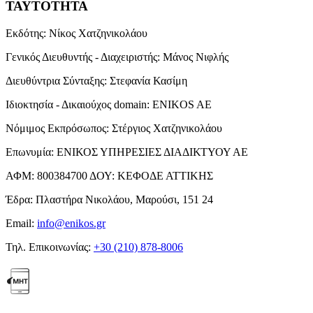
ΤΑΥΤΟΤΗΤΑ
Εκδότης:
Νίκος Χατζηνικολάου
Γενικός Διευθυντής - Διαχειριστής:
Μάνος Νιφλής
Διευθύντρια Σύνταξης:
Στεφανία Κασίμη
Ιδιοκτησία - Δικαιούχος domain:
ENIKOS AE
Νόμιμος Εκπρόσωπος:
Στέργιος Χατζηνικολάου
Επωνυμία:
ΕΝΙΚΟΣ ΥΠΗΡΕΣΙΕΣ ΔΙΑΔΙΚΤΥΟΥ ΑΕ
ΑΦΜ:
800384700
ΔΟΥ:
ΚΕΦΟΔΕ ΑΤΤΙΚΗΣ
Έδρα:
Πλαστήρα Νικολάου, Μαρούσι, 151 24
Email:
info@enikos.gr
Τηλ. Επικοινωνίας:
+30 (210) 878-8006