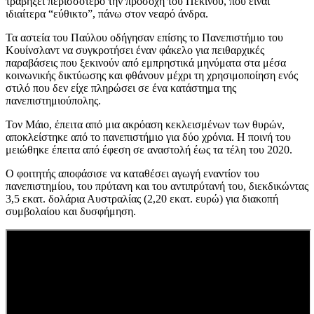
τραβήξει περισσότερο την προσοχή του Πεκίνου, που είναι
ιδιαίτερα “εύθικτο”, πάνω στον νεαρό άνδρα.
Τα αστεία του Παύλου οδήγησαν επίσης το Πανεπιστήμιο του
Κουίνσλαντ να συγκροτήσει έναν φάκελο για πειθαρχικές
παραβάσεις που ξεκινούν από εμπρηστικά μηνύματα στα μέσα
κοινωνικής δικτύωσης και φθάνουν μέχρι τη χρησιμοποίηση ενός
στιλό που δεν είχε πληρώσει σε ένα κατάστημα της
πανεπιστημιούπολης.
Τον Μάιο, έπειτα από μια ακρόαση κεκλεισμένων των θυρών,
αποκλείστηκε από το πανεπιστήμιο για δύο χρόνια. Η ποινή του
μειώθηκε έπειτα από έφεση σε αναστολή έως τα τέλη του 2020.
Ο φοιτητής αποφάσισε να καταθέσει αγωγή εναντίον του
πανεπιστημίου, του πρύτανη και του αντιπρύτανή του, διεκδικώντας
3,5 εκατ. δολάρια Αυστραλίας (2,20 εκατ. ευρώ) για διακοπή
συμβολαίου και δυσφήμηση.