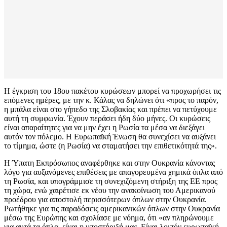
Η έγκριση του 18ου πακέτου κυρώσεων μπορεί να προχωρήσει τις
επόμενες ημέρες, με την κ. Κάλας να δηλώνει ότι «προς το παρόν,
η μπάλα είναι στο γήπεδο της Σλοβακίας και πρέπει να πετύχουμε
αυτή τη συμφωνία. Έχουν περάσει ήδη δύο μήνες. Οι κυρώσεις
είναι απαραίτητες για να μην έχει η Ρωσία τα μέσα να διεξάγει
αυτόν τον πόλεμο. Η Ευρωπαϊκή Ένωση θα συνεχίσει να αυξάνει
το τίμημα, ώστε (η Ρωσία) να σταματήσει την επιθετικότητά της».
Η Ύπατη Εκπρόσωπος αναφέρθηκε και στην Ουκρανία κάνοντας
λόγο για αυξανόμενες επιθέσεις με απαγορευμένα χημικά όπλα από
τη Ρωσία, και υπογράμμισε τη συνεχιζόμενη στήριξη της ΕΕ προς
τη χώρα, ενώ χαιρέτισε εκ νέου την ανακοίνωση του Αμερικανού
προέδρου για αποστολή περισσότερων όπλων στην Ουκρανία.
Ρωτήθηκε για τις παραδόσεις αμερικανικών όπλων στην Ουκρανία
μέσω της Ευρώπης και σχολίασε με νόημα, ότι «αν πληρώνουμε
για αυτά τα όπλα, είναι η υποστήριξή μας. Είναι λοιπόν ευρωπαϊκή