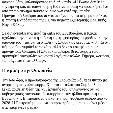
άσκησε βέτο, μπλοκάροντας τη διαδικασία. «Η Ρωσία δεν θέλει
την ειρήνη και, σε απάντηση, η ΕΕ είναι έτοιμη να προωθήσει ένα
από τα πιο σκληρά πακέτα κυρώσεων κατά της Ρωσίας.
Πραγματικά λυπάμαι που δεν το πετύχαμε αυτό σήμερα», δήλωσε
η Ύπατη Εκπρόσωπος της ΕΕ για θέματα Εξωτερικής Πολιτικής,
Κάγια Κάλας.
Σε συνέντευξή της, μετά τη λήξη του Συμβουλίου, η Κάλας
σχολίασε την αρνητική έκβαση της ψηφοφορίας, εκφράζοντας την
απογοήτευσή της για τη στάση της Σλοβακίας λέγοντας «ήλπιζα ότι
σήμερα θα εγκριθεί το πακέτο, αλλά δεν τα καταφέραμε και
πραγματικά λυπάμαι. Η Σλοβακία άσκησε βέτο, παρότι είχαν
προηγηθεί συνομιλίες και ανταλλαγή επιστολών. Σήμερα, ωστόσο,
τα πράγματα ήταν αλλιώς».
Η κρίση στην Ουκρανία
Την ίδια ώρα, ο πρωθυπουργός της Σλοβακίας Ρόμπερτ Φίτσο με
ανάρτηση στην πλατφόρμα Χ, μετά το τέλος του Συμβουλίου,
ξεκαθάρισε τη θέση της κυβέρνησής του, δηλώνοντας ότι «ο
κυβερνητικός συνασπισμός απορρίπτει την ηλίθια πρόταση της
Ευρωπαϊκής Επιτροπής να διακοπεί η ροή φυσικού αερίου από το
2028. Η Επιτροπή μπορεί να το προχωρήσει, ίσως το κάνει μέσα
στις επόμενες ημέρες».