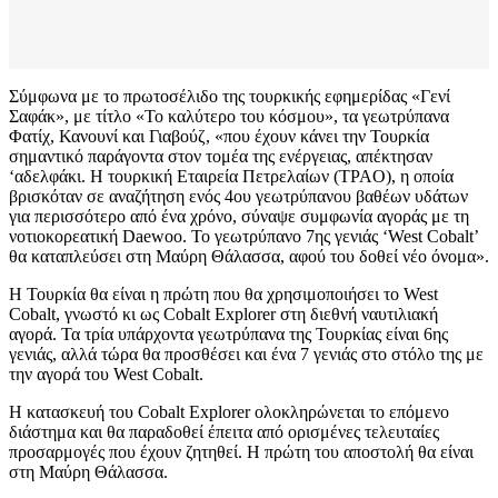
Σύμφωνα με το πρωτοσέλιδο της τουρκικής εφημερίδας «Γενί
Σαφάκ», με τίτλο «Το καλύτερο του κόσμου», τα γεωτρύπανα
Φατίχ, Κανουνί και Γιαβούζ, «που έχουν κάνει την Τουρκία
σημαντικό παράγοντα στον τομέα της ενέργειας, απέκτησαν
‘αδελφάκι. Η τουρκική Εταιρεία Πετρελαίων (TPAO), η οποία
βρισκόταν σε αναζήτηση ενός 4ου γεωτρύπανου βαθέων υδάτων
για περισσότερο από ένα χρόνο, σύναψε συμφωνία αγοράς με τη
νοτιοκορεατική Daewoo. Το γεωτρύπανο 7ης γενιάς ‘West Cobalt’
θα καταπλεύσει στη Μαύρη Θάλασσα, αφού του δοθεί νέο όνομα».
Η Τουρκία θα είναι η πρώτη που θα χρησιμοποιήσει το West
Cobalt, γνωστό κι ως Cobalt Explorer στη διεθνή ναυτιλιακή
αγορά. Τα τρία υπάρχοντα γεωτρύπανα της Τουρκίας είναι 6ης
γενιάς, αλλά τώρα θα προσθέσει και ένα 7 γενιάς στο στόλο της με
την αγορά του West Cobalt.
Η κατασκευή του Cobalt Explorer ολοκληρώνεται το επόμενο
διάστημα και θα παραδοθεί έπειτα από ορισμένες τελευταίες
προσαρμογές που έχουν ζητηθεί. Η πρώτη του αποστολή θα είναι
στη Μαύρη Θάλασσα.