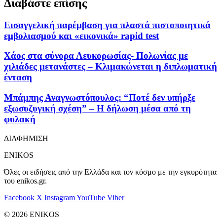
Διαβάστε επίσης
Εισαγγελική παρέμβαση για πλαστά πιστοποιητικά
εμβολιασμού και «εικονικά» rapid test
Χάος στα σύνορα Λευκορωσίας- Πολωνίας με
χιλιάδες μετανάστες – Κλιμακώνεται η διπλωματική
ένταση
Μπάμπης Αναγνωστόπουλος: “Ποτέ δεν υπήρξε
εξωσυζυγική σχέση” – Η δήλωση μέσα από τη
φυλακή
ΔΙΑΦΗΜΙΣΗ
ENIKOS
Όλες οι ειδήσεις από την Ελλάδα και τον κόσμο με την εγκυρότητα
του enikos.gr.
Facebook
X
Instagram
YouTube
Viber
© 2026 ENIKOS