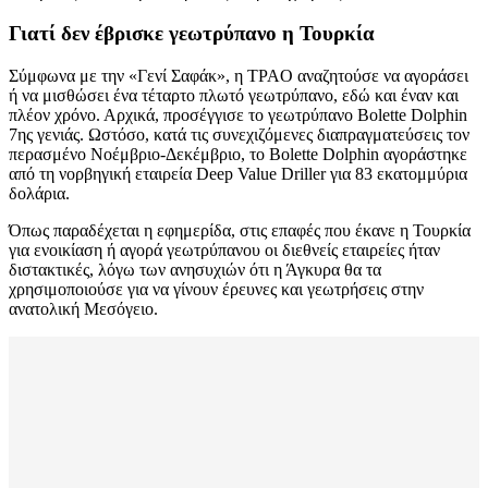
Γιατί δεν έβρισκε γεωτρύπανο η Τουρκία
Σύμφωνα με την «Γενί Σαφάκ», η TPAO αναζητούσε να αγοράσει
ή να μισθώσει ένα τέταρτο πλωτό γεωτρύπανο, εδώ και έναν και
πλέον χρόνο. Αρχικά, προσέγγισε το γεωτρύπανο Bolette Dolphin
7ης γενιάς. Ωστόσο, κατά τις συνεχιζόμενες διαπραγματεύσεις τον
περασμένο Νοέμβριο-Δεκέμβριο, το Bolette Dolphin αγοράστηκε
από τη νορβηγική εταιρεία Deep Value Driller για 83 εκατομμύρια
δολάρια.
Όπως παραδέχεται η εφημερίδα, στις επαφές που έκανε η Τουρκία
για ενοικίαση ή αγορά γεωτρύπανου οι διεθνείς εταιρείες ήταν
διστακτικές, λόγω των ανησυχιών ότι η Άγκυρα θα τα
χρησιμοποιούσε για να γίνουν έρευνες και γεωτρήσεις στην
ανατολική Μεσόγειο.