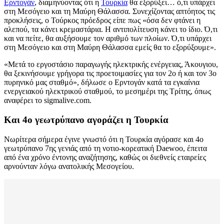
Ερντογάν
, διαμηνύοντας ότι η
Τουρκία
θα εξορύξει… ό,τι υπάρχει
στη Μεσόγειο και τη Μαύρη Θάλασσα. Συνεχίζοντας απτόητος τις
προκλήσεις, ο Τούρκος πρόεδρος είπε πως «όσα δεν φτάνει η
αλεπού, τα κάνει κρεμαστάρια. Η αντιπολίτευση κάνει το ίδιο. Ό,τι
και να πείτε, θα αυξήσουμε τον αριθμό των πλοίων. Ό,τι υπάρχει
στη Μεσόγειο και στη Μαύρη Θάλασσα εμείς θα το εξορύξουμε».
«Μετά το εργοστάσιο παραγωγής ηλεκτρικής ενέργειας, Άκουγιου,
θα ξεκινήσουμε γρήγορα τις προετοιμασίες για τον 2ο ή και τον 3ο
πυρηνικό μας σταθμό», δήλωσε ο Ερντογάν κατά τα εγκαίνια
ενεργειακού ηλεκτρικού σταθμού, το μεσημέρι της Τρίτης, όπως
αναφέρει το sigmalive.com.
Και 4ο γεωτρύπανο αγοράζει η Τουρκία
Νωρίτερα σήμερα έγινε γνωστό ότι η Τουρκία αγόρασε και 4ο
γεωτρύπανο 7ης γενιάς από τη νοτιο-κορεατική Daewoo, έπειτα
από ένα χρόνο έντονης αναζήτησης, καθώς οι διεθνείς εταιρείες
αρνούνταν λόγω ανατολικής Μεσογείου.