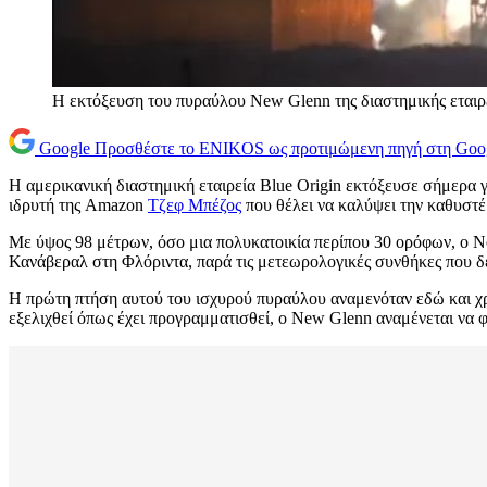
Η εκτόξευση του πυραύλου New Glenn της διαστημικής εταιρε
Google
Προσθέστε το ENIKOS ως προτιμώμενη πηγή στη Goo
Η αμερικανική διαστημική εταιρεία Blue Origin εκτόξευσε σήμερα 
ιδρυτή της Amazon
Τζεφ Μπέζος
που θέλει να καλύψει την καθυστέρ
Με ύψος 98 μέτρων, όσο μια πολυκατοικία περίπου 30 ορόφων, ο N
Κανάβεραλ στη Φλόριντα, παρά τις μετεωρολογικές συνθήκες που δε
Η πρώτη πτήση αυτού του ισχυρού πυραύλου αναμενόταν εδώ και χρό
εξελιχθεί όπως έχει προγραμματισθεί, ο New Glenn αναμένεται να φθ