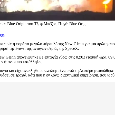
ίας Blue Origin του Τζεφ Μπέζος. Πηγή: Blue Origin
gle
για πρώτη φορά το μεγάλο πύραυλό της New Glenn για μια πρώτη αποσ
ησή της έναντι της ανταγωνίστριάς της SpaceX.
ew Glenn απογειώθηκε με επιτυχία γύρω στις 02:03 (τοπική ώρα, 09
ν ήταν οι πιο κατάλληλες.
νια και είχε αναβληθεί επανειλημμένα, ενώ τη Δευτέρα ματαιώθηκε τ
άσει σε τροχιά, κάτι που η εν λόγω διαστημική επιχείρηση, που ιδρύ