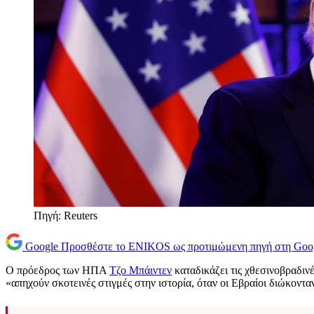
Πηγή: Reuters
Google
Προσθέστε το ENIKOS ως προτιμώμενη πηγή στη Goo
Ο πρόεδρος των ΗΠΑ
Τζο Μπάιντεν
καταδικάζει τις χθεσινοβραδινέ
«απηχούν σκοτεινές στιγμές στην ιστορία, όταν οι Εβραίοι διώκοντα