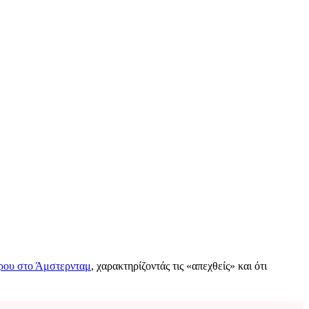
ίρου στο Άμστερνταμ
, χαρακτηρίζοντάς τις «απεχθείς» και ότι