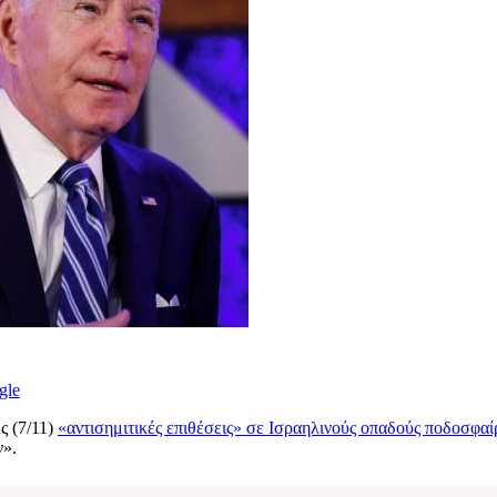
gle
ς (7/11)
«αντισημιτικές επιθέσεις» σε Ισραηλινούς οπαδούς ποδοσφα
ν».