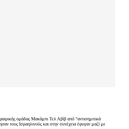
σφαιρικής ομάδας Μακάμπι Τελ Αβίβ από “αντισημιτικά
αν τους Ισραηλινούς και στην συνέχεια έφυγαν μαζί με