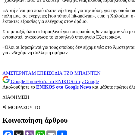
“χούλιγκαν πάνω σε σκούτερ” αναζητώντας άλλους Ισραηλινούς υπο
«Αυτή είναι μια πολύ σκοτεινή στιγμή για την πόλη, για την οποία
πόλη μας, σε ενέργειες [του τύπου] hit-and-run», είπε η Χαλσέμα
έκτακτες εξουσίες για ελέγχους στον δρόμο.
Στο μεταξύ, όλοι οι Ισραηλινοί για τους οποίους δεν υπήρχαν νέα
εντοπιστεί, ανακοίνωσε το ισραηλινό υπουργείο Εξωτερικών.
«Όλοι οι Ισραηλινοί για τους οποίους δεν είχαμε νέα στο Άμστερντ
για ενδεχόμενη σύλληψη ομήρων.
ΑΜΣΤΕΡΝΤΑΜ
ΕΠΕΙΣΟΔΙΑ
ΤΖΟ ΜΠΑΙΝΤΕΝ
Google
Προσθέστε το ENIKOS στην Google
Ακολουθήστε το
ENIKOS στο Google News
και μάθετε πρώτοι όλες
ΔΙΑΦΗΜΙΣΗ
ΜΟΙΡΑΣΟΥ ΤΟ
Κοινοποίηση άρθρου
Facebook
X
Viber
WhatsApp
Email
Μοιραστείτε