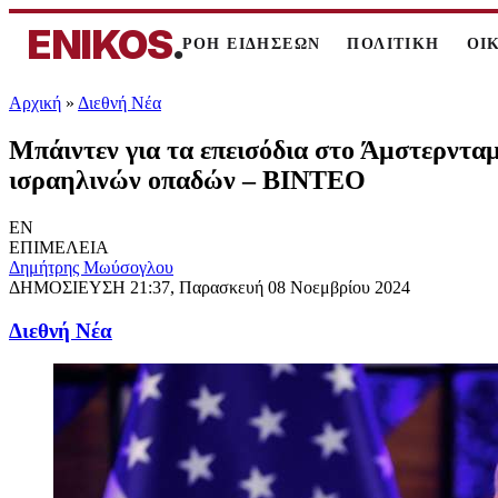
ENIKOS
.
ΡΟΗ ΕΙΔΗΣΕΩΝ
ΠΟΛΙΤΙΚΗ
ΟΙ
Αρχική
»
Διεθνή Νέα
Μπάιντεν για τα επεισόδια στο Άμστερνταμ
ισραηλινών οπαδών – ΒΙΝΤΕΟ
EN
ΕΠΙΜΕΛΕΙΑ
Δημήτρης Μωύσογλου
ΔΗΜΟΣΙΕΥΣΗ
21:37, Παρασκευή 08 Νοεμβρίου 2024
Διεθνή Νέα