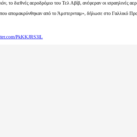
ν, το διεθνές αεροδρόμιο του Τελ Αβίβ, ανέφεραν οι ισραηλινές αερ
ς που απομακρύνθηκαν από το Άμστερνταμ», δήλωσε στο Γαλλικό Πρα
itter.com/PkKKJRS3lL