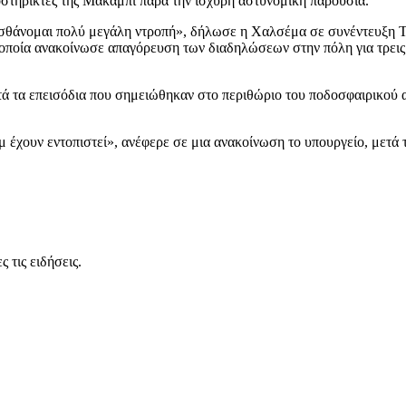
στηρικτές της Μακάμπι παρά την ισχυρή αστυνομική παρουσία.
 αισθάνομαι πολύ μεγάλη ντροπή», δήλωσε η Χαλσέμα σε συνέντευξη Τ
, η οποία ανακοίνωσε απαγόρευση των διαδηλώσεων στην πόλη για τρε
 μετά τα επεισόδια που σημειώθηκαν στο περιθώριο του ποδοσφαιρικ
αμ έχουν εντοπιστεί», ανέφερε σε μια ανακοίνωση το υπουργείο, μετ
 τις ειδήσεις.