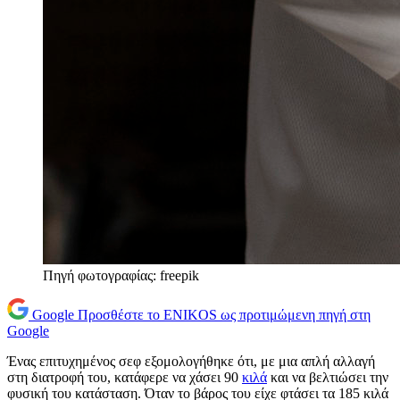
Πηγή φωτογραφίας: freepik
Google
Προσθέστε το ENIKOS ως προτιμώμενη πηγή στη
Google
Ένας επιτυχημένος σεφ εξομολογήθηκε ότι, με μια απλή αλλαγή
στη διατροφή του, κατάφερε να χάσει 90
κιλά
και να βελτιώσει την
φυσική του κατάσταση. Όταν το βάρος του είχε φτάσει τα 185 κιλά