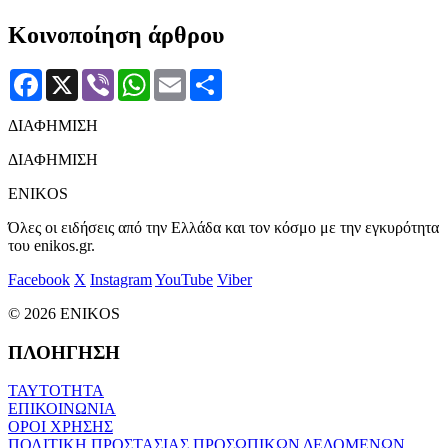
Κοινοποίηση άρθρου
Facebook
X
Viber
WhatsApp
Email
Μοιραστείτε
ΔΙΑΦΗΜΙΣΗ
ΔΙΑΦΗΜΙΣΗ
ENIKOS
Όλες οι ειδήσεις από την Ελλάδα και τον κόσμο με την εγκυρότητα
του enikos.gr.
Facebook
X
Instagram
YouTube
Viber
© 2026 ENIKOS
ΠΛΟΗΓΗΣΗ
ΤΑΥΤΟΤΗΤΑ
ΕΠΙΚΟΙΝΩΝΙΑ
ΟΡΟΙ ΧΡΗΣΗΣ
ΠΟΛΙΤΙΚΗ ΠΡΟΣΤΑΣΙΑΣ ΠΡΟΣΩΠΙΚΩΝ ΔΕΔΟΜΕΝΩΝ