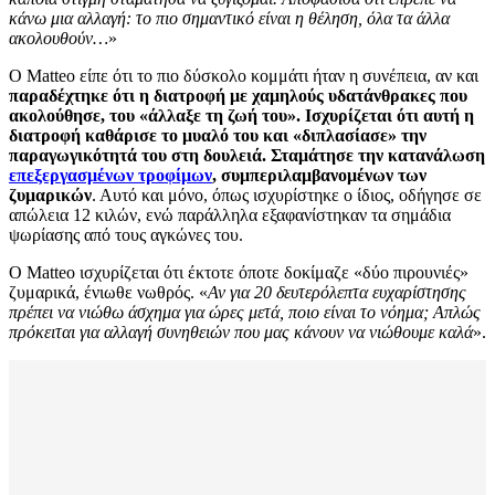
κάνω μια αλλαγή: το πιο σημαντικό είναι η θέληση, όλα τα άλλα
ακολουθούν…
»
Ο Matteo είπε ότι το πιο δύσκολο κομμάτι ήταν η συνέπεια, αν και
παραδέχτηκε ότι η διατροφή με χαμηλούς υδατάνθρακες που
ακολούθησε, του «άλλαξε τη ζωή του». Ισχυρίζεται ότι αυτή η
διατροφή καθάρισε το μυαλό του και «διπλασίασε» την
παραγωγικότητά του στη δουλειά. Σταμάτησε την κατανάλωση
επεξεργασμένων τροφίμων
, συμπεριλαμβανομένων των
ζυμαρικών
. Αυτό και μόνο, όπως ισχυρίστηκε ο ίδιος, οδήγησε σε
απώλεια 12 κιλών, ενώ παράλληλα εξαφανίστηκαν τα σημάδια
ψωρίασης από τους αγκώνες του.
Ο Matteo ισχυρίζεται ότι έκτοτε όποτε δοκίμαζε «δύο πιρουνιές»
ζυμαρικά, ένιωθε νωθρός. «
Αν για 20 δευτερόλεπτα ευχαρίστησης
πρέπει να νιώθω άσχημα για ώρες μετά, ποιο είναι το νόημα; Απλώς
πρόκειται για αλλαγή συνηθειών που μας κάνουν να νιώθουμε καλά
».