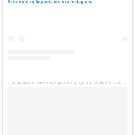
Δείτε αυτή τη δημοσίευση στο Instagram.
Η δημοσίευση κοινοποιήθηκε από το χρήστη Matteo Grandi “in basilica” (@matteograndi_inbasilica)