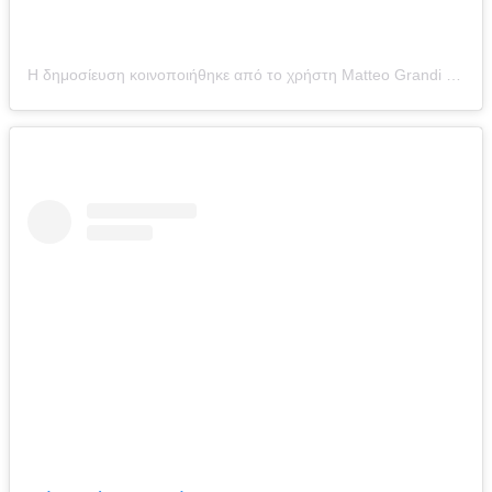
Η δημοσίευση κοινοποιήθηκε από το χρήστη Matteo Grandi “in basilica” (@matteograndi_inbasilica)