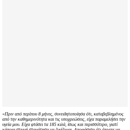
«
Πριν από περίπου 8 μήνες, συνειδητοποίησα ότι, καταβεβλημένος
από την καθημερινότητα και τις υποχρεώσεις, είχα παραμελήσει την
υγεία μου. Είχα φτάσει τα 185 κιλά, ίσως και περισσότερο, γιατί
κάποια στιγμή σταμάτησα να ζυγίζομαι. Αποφάσισα ότι έπρεπε να