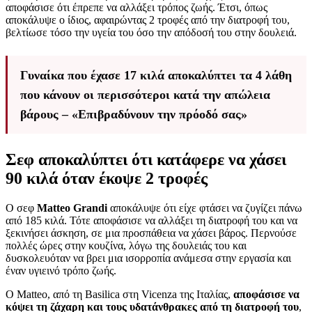
αποφάσισε ότι έπρεπε να αλλάξει τρόπος ζωής. Έτσι, όπως
αποκάλυψε ο ίδιος, αφαιρώντας 2 τροφές από την διατροφή του,
βελτίωσε τόσο την υγεία του όσο την απόδοσή του στην δουλειά.
Γυναίκα που έχασε 17 κιλά αποκαλύπτει τα 4 λάθη
που κάνουν οι περισσότεροι κατά την απώλεια
βάρους – «Επιβραδύνουν την πρόοδό σας»
Σεφ αποκαλύπτει ότι κατάφερε να χάσει
90 κιλά όταν έκοψε 2 τροφές
Ο σεφ
Matteo Grandi
αποκάλυψε ότι είχε φτάσει να ζυγίζει πάνω
από 185 κιλά. Τότε αποφάσισε να αλλάξει τη διατροφή του και να
ξεκινήσει άσκηση, σε μια προσπάθεια να χάσει βάρος. Περνούσε
πολλές ώρες στην κουζίνα, λόγω της δουλειάς του και
δυσκολευόταν να βρει μια ισορροπία ανάμεσα στην εργασία και
έναν υγιεινό τρόπο ζωής.
Ο Matteo, από τη Basilica στη Vicenza της Ιταλίας,
αποφάσισε να
κόψει τη ζάχαρη και τους υδατάνθρακες από τη διατροφή του
,