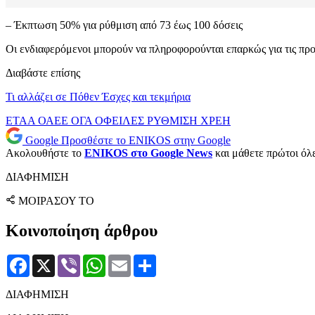
– Έκπτωση 50% για ρύθμιση από 73 έως 100 δόσεις
Οι ενδιαφερόμενοι μπορούν να πληροφορούνται επαρκώς για τις προ
Διαβάστε επίσης
Τι αλλάζει σε Πόθεν Έσχες και τεκμήρια
ΕΤΑΑ
ΟΑΕΕ
ΟΓΑ
ΟΦΕΙΛΕΣ
ΡΥΘΜΙΣΗ
ΧΡΕΗ
Google
Προσθέστε το ENIKOS στην Google
Ακολουθήστε το
ENIKOS στο Google News
και μάθετε πρώτοι όλες
ΔΙΑΦΗΜΙΣΗ
ΜΟΙΡΑΣΟΥ ΤΟ
Κοινοποίηση άρθρου
Facebook
X
Viber
WhatsApp
Email
Μοιραστείτε
ΔΙΑΦΗΜΙΣΗ