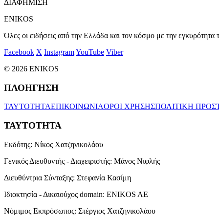
ΔΙΑΦΗΜΙΣΗ
ENIKOS
Όλες οι ειδήσεις από την Ελλάδα και τον κόσμο με την εγκυρότητα τ
Facebook
X
Instagram
YouTube
Viber
© 2026 ENIKOS
ΠΛΟΗΓΗΣΗ
ΤΑΥΤΟΤΗΤΑ
ΕΠΙΚΟΙΝΩΝΙΑ
ΟΡΟΙ ΧΡΗΣΗΣ
ΠΟΛΙΤΙΚΗ ΠΡΟΣ
ΤΑΥΤΟΤΗΤΑ
Εκδότης:
Νίκος Χατζηνικολάου
Γενικός Διευθυντής - Διαχειριστής:
Μάνος Νιφλής
Διευθύντρια Σύνταξης:
Στεφανία Κασίμη
Ιδιοκτησία - Δικαιούχος domain:
ENIKOS AE
Νόμιμος Εκπρόσωπος:
Στέργιος Χατζηνικολάου