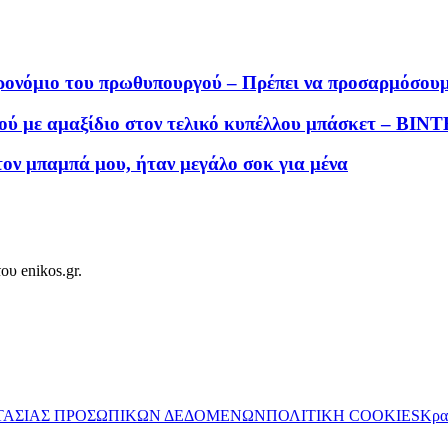
ρονόμιο του πρωθυπουργού – Πρέπει να προσαρμόσουμ
ού με αμαξίδιο στον τελικό κυπέλλου μπάσκετ – ΒΙΝ
ον μπαμπά μου, ήταν μεγάλο σοκ για μένα
ου enikos.gr.
ΤΑΣΙΑΣ ΠΡΟΣΩΠΙΚΩΝ ΔΕΔΟΜΕΝΩΝ
ΠΟΛΙΤΙΚΗ COOKIES
Κρα