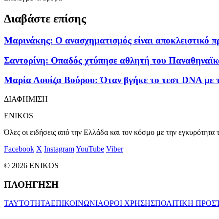
Διαβάστε επίσης
Μαρινάκης: Ο ανασχηματισμός είναι αποκλειστικό π
Σαντορίνη: Οπαδός χτύπησε αθλητή του Παναθηναϊκ
Μαρία Λουίζα Βούρου: Όταν βγήκε το τεστ DNA με τ
ΔΙΑΦΗΜΙΣΗ
ENIKOS
Όλες οι ειδήσεις από την Ελλάδα και τον κόσμο με την εγκυρότητα τ
Facebook
X
Instagram
YouTube
Viber
© 2026 ENIKOS
ΠΛΟΗΓΗΣΗ
ΤΑΥΤΟΤΗΤΑ
ΕΠΙΚΟΙΝΩΝΙΑ
ΟΡΟΙ ΧΡΗΣΗΣ
ΠΟΛΙΤΙΚΗ ΠΡΟΣ