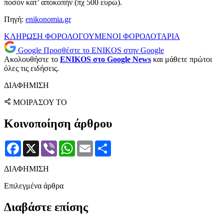
ποσόν κατ’ αποκοπήν (πχ 500 ευρώ).
Πηγή:
enikonomia.gr
ΚΛΗΡΩΣΗ
ΦΟΡΟΛΟΓΟΥΜΕΝΟΙ
ΦΟΡΟΛΟΤΑΡΙΑ
Google
Προσθέστε το ENIKOS στην Google
Ακολουθήστε το
ENIKOS στο Google News
και μάθετε πρώτοι
όλες τις ειδήσεις.
ΔΙΑΦΗΜΙΣΗ
ΜΟΙΡΑΣΟΥ ΤΟ
Κοινοποίηση άρθρου
Facebook
X
Viber
WhatsApp
Email
Μοιραστείτε
ΔΙΑΦΗΜΙΣΗ
Επιλεγμένα άρθρα
Διαβάστε επίσης