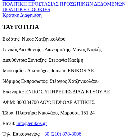
ΠΟΛΙΤΙΚΗ ΠΡΟΣΤΑΣΙΑΣ ΠΡΟΣΩΠΙΚΩΝ ΔΕΔΟΜΕΝΩΝ
ΠΟΛΙΤΙΚΗ COOKIES
Κρατική Διαφήμιση
ΤΑΥΤΟΤΗΤΑ
Εκδότης:
Νίκος Χατζηνικολάου
Γενικός Διευθυντής - Διαχειριστής:
Μάνος Νιφλής
Διευθύντρια Σύνταξης:
Στεφανία Κασίμη
Ιδιοκτησία - Δικαιούχος domain:
ENIKOS AE
Νόμιμος Εκπρόσωπος:
Στέργιος Χατζηνικολάου
Επωνυμία:
ΕΝΙΚΟΣ ΥΠΗΡΕΣΙΕΣ ΔΙΑΔΙΚΤΥΟΥ ΑΕ
ΑΦΜ:
800384700
ΔΟΥ:
ΚΕΦΟΔΕ ΑΤΤΙΚΗΣ
Έδρα:
Πλαστήρα Νικολάου, Μαρούσι, 151 24
Email:
info@enikos.gr
Τηλ. Επικοινωνίας:
+30 (210) 878-8006