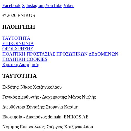
Facebook
X
Instagram
YouTube
Viber
© 2026 ENIKOS
ΠΛΟΗΓΗΣΗ
ΤΑΥΤΟΤΗΤΑ
ΕΠΙΚΟΙΝΩΝΙΑ
ΟΡΟΙ ΧΡΗΣΗΣ
ΠΟΛΙΤΙΚΗ ΠΡΟΣΤΑΣΙΑΣ ΠΡΟΣΩΠΙΚΩΝ ΔΕΔΟΜΕΝΩΝ
ΠΟΛΙΤΙΚΗ COOKIES
Κρατική Διαφήμιση
ΤΑΥΤΟΤΗΤΑ
Εκδότης:
Νίκος Χατζηνικολάου
Γενικός Διευθυντής - Διαχειριστής:
Μάνος Νιφλής
Διευθύντρια Σύνταξης:
Στεφανία Κασίμη
Ιδιοκτησία - Δικαιούχος domain:
ENIKOS AE
Νόμιμος Εκπρόσωπος:
Στέργιος Χατζηνικολάου