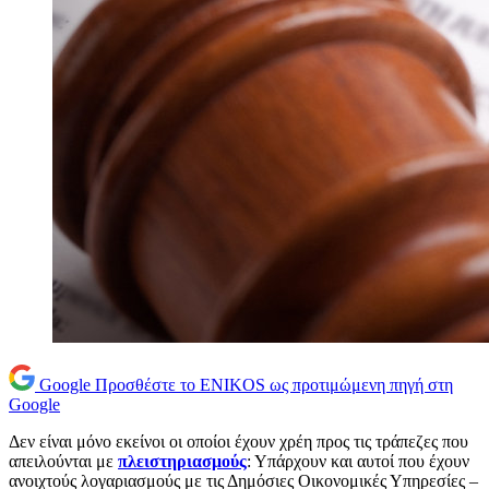
Google
Προσθέστε το ENIKOS ως προτιμώμενη πηγή στη
Google
Δεν είναι μόνο εκείνοι οι οποίοι έχουν χρέη προς τις τράπεζες που
απειλούνται με
πλειστηριασμούς
: Υπάρχουν και αυτοί που έχουν
ανοιχτούς λογαριασμούς με τις Δημόσιες Οικονομικές Υπηρεσίες –