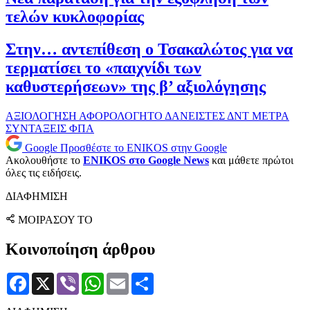
τελών κυκλοφορίας
Στην… αντεπίθεση ο Τσακαλώτος για να
τερματίσει το «παιχνίδι των
καθυστερήσεων» της β’ αξιολόγησης
ΑΞΙΟΛΟΓΗΣΗ
ΑΦΟΡΟΛΟΓΗΤΟ
ΔΑΝΕΙΣΤΕΣ
ΔΝΤ
ΜΕΤΡΑ
ΣΥΝΤΑΞΕΙΣ
ΦΠΑ
Google
Προσθέστε το ENIKOS στην Google
Ακολουθήστε το
ENIKOS στο Google News
και μάθετε πρώτοι
όλες τις ειδήσεις.
ΔΙΑΦΗΜΙΣΗ
ΜΟΙΡΑΣΟΥ ΤΟ
Κοινοποίηση άρθρου
Facebook
X
Viber
WhatsApp
Email
Μοιραστείτε